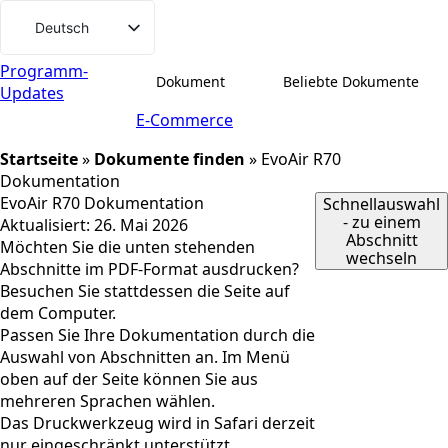
Weiter
Deutsch
zum
Svenska
Inhalt
Programm-
Dokument
Beliebte Dokumente
Updates
English (UK)
E-Commerce
Dansk
Startseite
»
Dokumente finden
»
EvoAir R70
Norsk bokmål
Dokumentation
Íslenska
EvoAir R70 Dokumentation
Schnellauswahl
- zu einem
Aktualisiert:
26. Mai 2026
Suomi
Abschnitt
Möchten Sie die unten stehenden
wechseln
Eesti
Abschnitte im PDF-Format ausdrucken?
Besuchen Sie stattdessen die Seite auf
Latviešu valoda
dem Computer.
Lietuvių kalba
Passen Sie Ihre Dokumentation durch die
Auswahl von Abschnitten an. Im Menü
oben auf der Seite können Sie aus
mehreren Sprachen wählen.
Das Druckwerkzeug wird in Safari derzeit
nur eingeschränkt unterstützt.