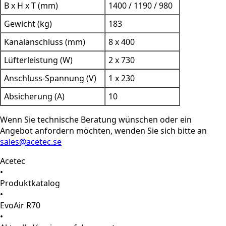
B x H x T (mm)
1400 / 1190 / 980
Gewicht (kg)
183
Kanalanschluss (mm)
8 x 400
Lüfterleistung (W)
2 x 730
Anschluss-Spannung (V)
1 x 230
Absicherung (A)
10
Wenn Sie technische Beratung wünschen oder ein
Angebot anfordern möchten, wenden Sie sich bitte an
sales@acetec.se
Acetec
•
Produktkatalog
•
EvoAir R70
•