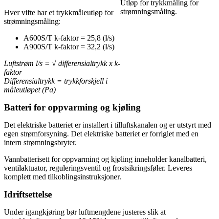
Utløp for trykkmåling for
strømningsmåling.
Hver vifte har et trykkmåleutløp for
strømningsmåling:
A600S/T k-faktor = 25,8 (l/s)
A900S/T k-faktor = 32,2 (l/s)
Luftstrøm l/s = √ differensialtrykk x k-
faktor
Differensialtrykk = trykkforskjell i
måleutløpet (Pa)
Batteri for oppvarming og kjøling
Det elektriske batteriet er installert i tilluftskanalen og er utstyrt med
egen strømforsyning. Det elektriske batteriet er forriglet med en
intern strømningsbryter.
Vannbatterisett for oppvarming og kjøling inneholder kanalbatteri,
ventilaktuator, reguleringsventil og frostsikringsføler. Leveres
komplett med tilkoblingsinstruksjoner.
Idriftsettelse
Under igangkjøring bør luftmengdene justeres slik at