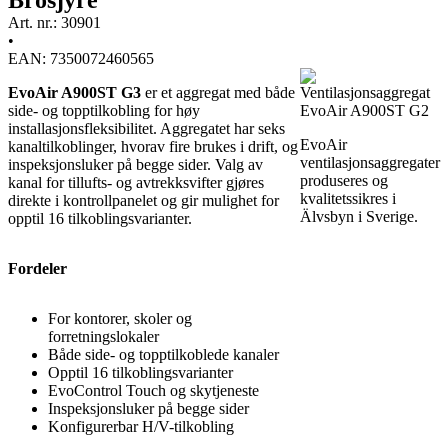
Art. nr.: 30901
•
EAN: 7350072460565
EvoAir A900ST G3
er et aggregat med både
side- og topptilkobling for høy
installasjonsfleksibilitet. Aggregatet har seks
EvoAir
kanaltilkoblinger, hvorav fire brukes i drift, og
ventilasjonsaggregater
inspeksjonsluker på begge sider. Valg av
produseres og
kanal for tillufts- og avtrekksvifter gjøres
kvalitetssikres i
direkte i kontrollpanelet og gir mulighet for
Älvsbyn i Sverige.
opptil 16 tilkoblingsvarianter.
Fordeler
For kontorer, skoler og
forretningslokaler
Både side- og topptilkoblede kanaler
Opptil 16 tilkoblingsvarianter
EvoControl Touch og skytjeneste
Inspeksjonsluker på begge sider
Konfigurerbar H/V-tilkobling