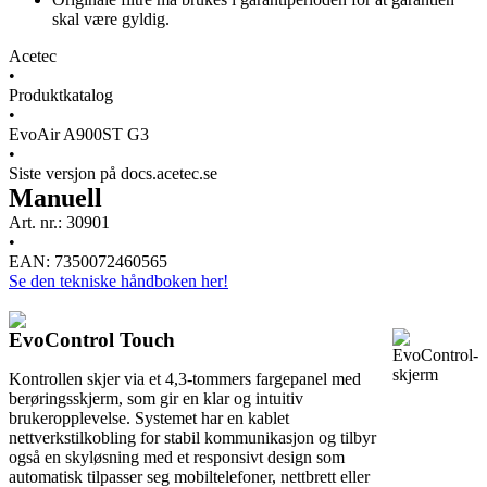
skal være gyldig.
Acetec
•
Produktkatalog
•
EvoAir A900ST G3
•
Siste versjon på docs.acetec.se
Manuell
Art. nr.: 30901
•
EAN: 7350072460565
Se den tekniske håndboken her!
EvoControl Touch
Kontrollen skjer via et 4,3-tommers fargepanel med
berøringsskjerm, som gir en klar og intuitiv
brukeropplevelse. Systemet har en kablet
nettverkstilkobling for stabil kommunikasjon og tilbyr
også en skyløsning med et responsivt design som
automatisk tilpasser seg mobiltelefoner, nettbrett eller