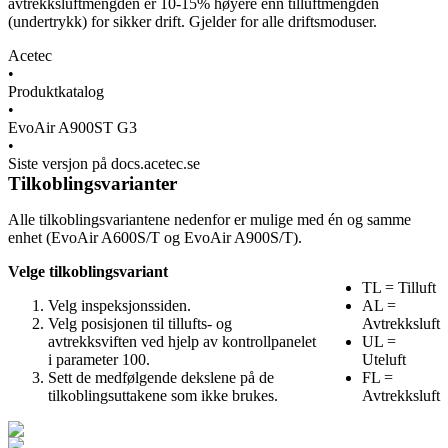
avtrekksluftmengden er 10-15% høyere enn tilluftmengden
(undertrykk) for sikker drift. Gjelder for alle driftsmoduser.
Acetec
•
Produktkatalog
•
EvoAir A900ST G3
•
Siste versjon på docs.acetec.se
Tilkoblingsvarianter
Alle tilkoblingsvariantene nedenfor er mulige med én og samme
enhet (EvoAir A600S/T og EvoAir A900S/T).
Velge tilkoblingsvariant
TL = Tilluft
Velg inspeksjonssiden.
AL =
Velg posisjonen til tillufts- og
Avtrekksluft
avtrekksviften ved hjelp av kontrollpanelet
UL =
i parameter 100.
Uteluft
Sett de medfølgende dekslene på de
FL =
tilkoblingsuttakene som ikke brukes.
Avtrekksluft