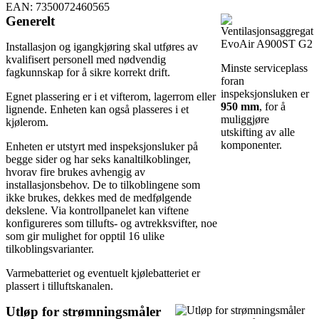
EAN: 7350072460565
Generelt
Installasjon og igangkjøring skal utføres av
kvalifisert personell med nødvendig
Minste serviceplass
fagkunnskap for å sikre korrekt drift.
foran
inspeksjonsluken er
Egnet plassering er i et vifterom, lagerrom eller
950 mm
, for å
lignende. Enheten kan også plasseres i et
muliggjøre
kjølerom.
utskifting av alle
komponenter.
Enheten er utstyrt med inspeksjonsluker på
begge sider og har seks kanaltilkoblinger,
hvorav fire brukes avhengig av
installasjonsbehov. De to tilkoblingene som
ikke brukes, dekkes med de medfølgende
dekslene. Via kontrollpanelet kan viftene
konfigureres som tillufts- og avtrekksvifter, noe
som gir mulighet for opptil 16 ulike
tilkoblingsvarianter.
Varmebatteriet og eventuelt kjølebatteriet er
plassert i tilluftskanalen.
Utløp for strømningsmåler