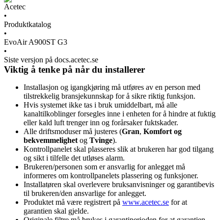
Acetec
•
Produktkatalog
•
EvoAir A900ST G3
•
Siste versjon på docs.acetec.se
Viktig å tenke på når du installerer
Installasjon og igangkjøring må utføres av en person med
tilstrekkelig bransjekunnskap for å sikre riktig funksjon.
Hvis systemet ikke tas i bruk umiddelbart, må alle
kanaltilkoblinger forsegles inne i enheten for å hindre at fuktig
eller kald luft trenger inn og forårsaker fuktskader.
Alle driftsmoduser må justeres (
Gran
,
Komfort og
bekvemmelighet
og
Tvinge
).
Kontrollpanelet skal plasseres slik at brukeren har god tilgang
og sikt i tilfelle det utløses alarm.
Brukeren/personen som er ansvarlig for anlegget må
informeres om kontrollpanelets plassering og funksjoner.
Installatøren skal overlevere bruksanvisninger og garantibevis
til brukeren/den ansvarlige for anlegget.
Produktet må være registrert på
www.acetec.se
for at
garantien skal gjelde.
Originale filtre må brukes i garantiperioden for at garantien