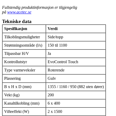
Fullstendig produktinformasjon er tilgjengelig
på
www.acetec.se
Tekniske data
Spesifikasjon
Verdi
Tilkoblingsmuligheter
Side/topp
Strømningsområde (l/s)
150 til 1100
Tilpassbar H/V
Ja
Kontrollutstyr
EvoControl Touch
Type varmeveksler
Roterende
Plassering
Gulv
B x H x D (mm)
1355 / 1160 / 950 (882 uten dører)
Vekt (kg)
200
Kanaltilkobling (mm)
6 x 400
Vifteeffekt (W)
2 x 1500