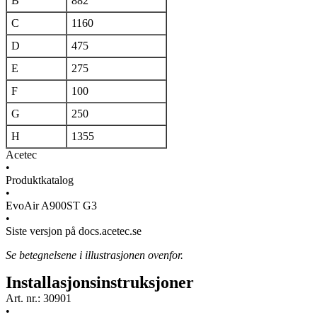
B
882
C
1160
D
475
E
275
F
100
G
250
H
1355
Acetec
•
Produktkatalog
•
EvoAir A900ST G3
•
Siste versjon på docs.acetec.se
Se betegnelsene i illustrasjonen ovenfor.
Installasjonsinstruksjoner
Art. nr.: 30901
•