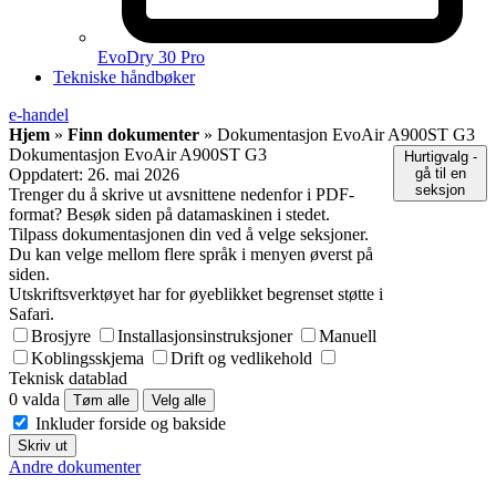
EvoDry 30 Pro
Tekniske håndbøker
e-handel
Hjem
»
Finn dokumenter
»
Dokumentasjon EvoAir A900ST G3
Dokumentasjon EvoAir A900ST G3
Hurtigvalg -
Oppdatert:
26. mai 2026
gå til en
seksjon
Trenger du å skrive ut avsnittene nedenfor i PDF-
format? Besøk siden på datamaskinen i stedet.
Tilpass dokumentasjonen din ved å velge seksjoner.
Du kan velge mellom flere språk i menyen øverst på
siden.
Utskriftsverktøyet har for øyeblikket begrenset støtte i
Safari.
Brosjyre
Installasjonsinstruksjoner
Manuell
Koblingsskjema
Drift og vedlikehold
Teknisk datablad
0 valda
Tøm alle
Velg alle
Inkluder forside og bakside
Skriv ut
Andre dokumenter