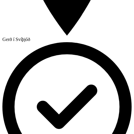
Gerð í Svíþjóð