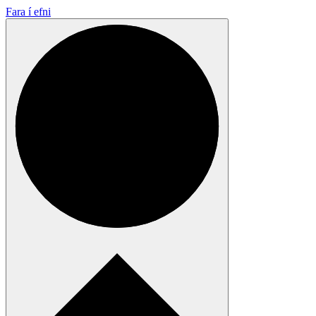
Fara í efni