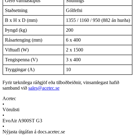
Gerð varmaskiptis
Snúnings
Staðsetning
Gólfefni
B x H x D (mm)
1355 / 1160 / 950 (882 án hurða)
Þyngd (kg)
200
Rásartenging (mm)
6 x 400
Viftuafl (W)
2 x 1500
Tengispenna (V)
3 x 400
Tryggingar (A)
10
Fyrir tæknilega ráðgjöf eða tilboðbeiðnir, vinsamlegast hafið
samband við
sales@acetec.se
Acetec
•
Vörulisti
•
EvoAir A900ST G3
•
Nýjasta útgáfan á docs.acetec.se