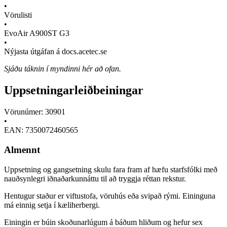
•
Vörulisti
•
EvoAir A900ST G3
•
Nýjasta útgáfan á docs.acetec.se
Sjáðu táknin í myndinni hér að ofan.
Uppsetningarleiðbeiningar
Vörunúmer: 30901
•
EAN: 7350072460565
Almennt
Uppsetning og gangsetning skulu fara fram af hæfu starfsfólki með
nauðsynlegri iðnaðarkunnáttu til að tryggja réttan rekstur.
Hentugur staður er viftustofa, vöruhús eða svipað rými. Eininguna
má einnig setja í kæliherbergi.
Einingin er búin skoðunarlúgum á báðum hliðum og hefur sex