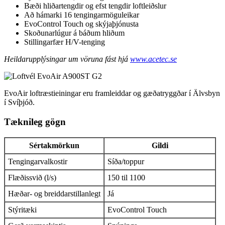
Bæði hliðartengdir og efst tengdir loftleiðslur
Að hámarki 16 tengingarmöguleikar
EvoControl Touch og skýjaþjónusta
Skoðunarlúgur á báðum hliðum
Stillingarfær H/V-tenging
Heildarupplýsingar um vöruna fást hjá
www.acetec.se
EvoAir loftræstieiningar eru framleiddar og gæðatryggðar í Älvsbyn
í Svíþjóð.
Tæknileg gögn
Sértakmörkun
Gildi
Tengingarvalkostir
Síða/toppur
Flæðissvið (l/s)
150 til 1100
Hæðar- og breiddarstillanlegt
Já
Stýritæki
EvoControl Touch