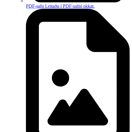
PDF-safn
Leitaðu í PDF-safni okkar.