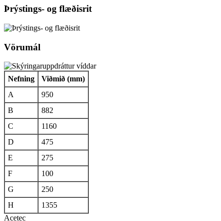
Þrýstings- og flæðisrit
Vörumál
Nefning
Viðmið (mm)
A
950
B
882
C
1160
D
475
E
275
F
100
G
250
H
1355
Acetec