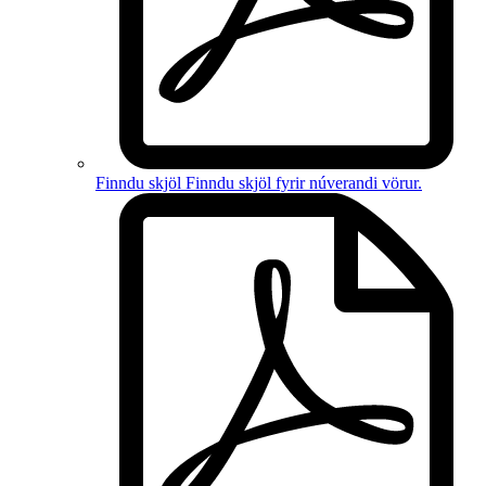
Finndu skjöl
Finndu skjöl fyrir
núverandi vörur
.