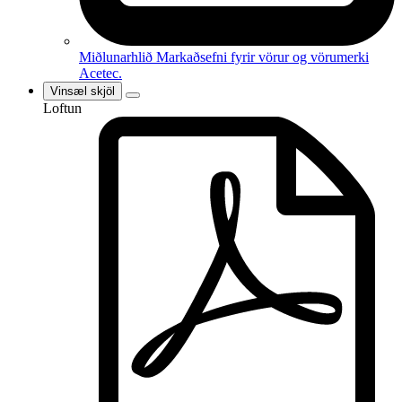
Miðlunarhlið
Markaðsefni fyrir vörur og vörumerki
Acetec.
Vinsæl skjöl
Loftun