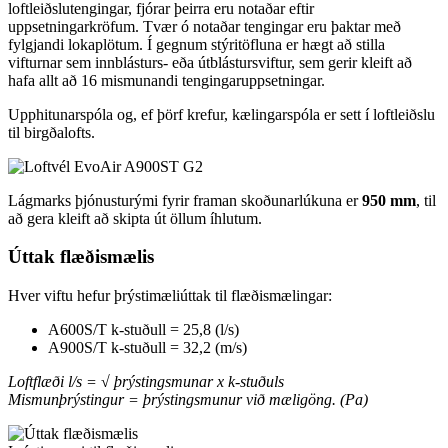
loftleiðslutengingar, fjórar þeirra eru notaðar eftir
uppsetningarkröfum. Tvær ó notaðar tengingar eru þaktar með
fylgjandi lokaplötum. Í gegnum stýritöfluna er hægt að stilla
vifturnar sem innblásturs- eða útblástursviftur, sem gerir kleift að
hafa allt að 16 mismunandi tengingaruppsetningar.
Upphitunarspóla og, ef þörf krefur, kælingarspóla er sett í loftleiðslu
til birgðalofts.
Lágmarks þjónusturými fyrir framan skoðunarlúkuna er
950 mm
, til
að gera kleift að skipta út öllum íhlutum.
Úttak flæðismælis
Hver viftu hefur þrýstimæliúttak til flæðismælingar:
A600S/T k-stuðull = 25,8 (l/s)
A900S/T k-stuðull = 32,2 (m/s)
Loftflæði l/s = √ þrýstingsmunar x k-stuðuls
Mismunþrýstingur = þrýstingsmunur við mæligöng. (Pa)