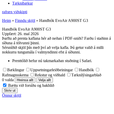
Tæknibækur
rafræn viðskipti
Heim
»
Finndu skjöl
»
Handbók EvoAir A900ST G3
Handbók EvoAir A900ST G3
Uppfært:
26. maí 2026
Þarftu að prenta kaflana hér að neðan í PDF-sniði? Farðu í staðinn á
síðuna á tölvunni þinni.
Sérsníðið skjöl þín með því að velja kafla. Þú getur valið á milli
nokkurra tungumála í valmyndinni efst á síðunni.
Prenttólið hefur nú takmarkaðan stuðning í Safari.
Bæklingur
Uppsetningarleiðbeiningar
Handbók
Rafmagnsskema
Rekstur og viðhald
Tæknilýsingarblað
0 valda
Hreinsa allt
Velja allt
Bættu við forsíðu og bakhlið
Skriv ut
Önnur skjöl