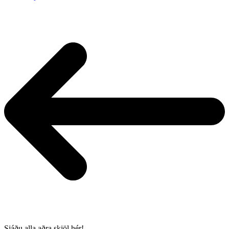
Sjáðu alla aðra skjöl hér!