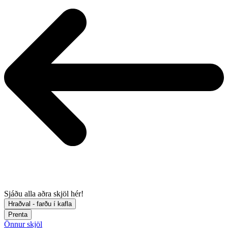
Sjáðu alla aðra skjöl hér!
Hraðval - farðu í kafla
Prenta
Önnur skjöl