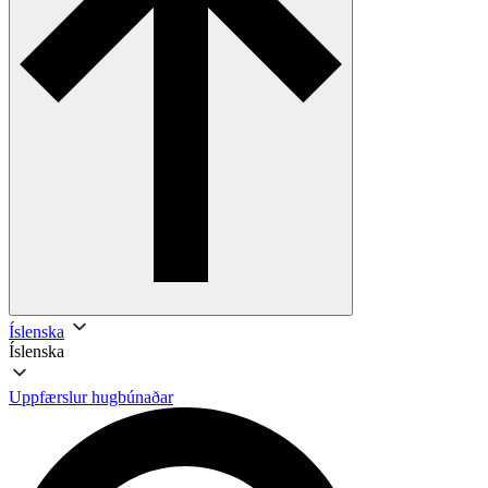
Íslenska
Íslenska
Uppfærslur hugbúnaðar