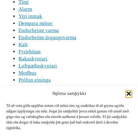
Tími
Alarm
Ytri inntak
Dempara mótor
Endurheimt varma
Endurheimt úrgangsvarma
Kalt
Fyrirhitun
Rakaskynjari
Loftgæðaskynjari
Modbus
Prófun eininga
Stjórna samþykki
Sumir eiginleikar kunna að krefjast
aukabúnaðar!
Til að veita góða upplifun notum við tækni eins og smákökur til að geyma og/eða
nálgast upplýsingar um tæki. Þegar þú samþykkir þessa tækni gætum við unnið með
gögn eins og vafrahegðun eða einstök auðkenni á þessari vefsíðu. Ef þú samþykkir
ekki eða dregur til baka samþykki þitt getur það haft neikvæð áhrif á ákveðna
eiginleika.
← 5. Stutt leiðarvísir
6.1 Sýning uppsetningar →