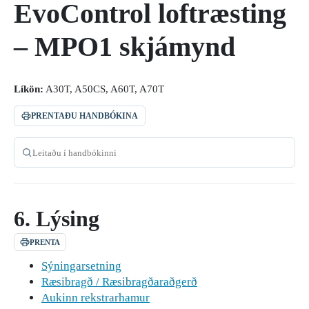
EvoControl loftræsting
– MPO1 skjámynd
Líkön:
A30T, A50CS, A60T, A70T
PRENTAÐU HANDBÓKINA
Leitaðu í handbókinni
6. Lýsing
PRENTA
Sýningarsetning
Ræsibragð / Ræsibragðaraðgerð
Aukinn rekstrarhamur