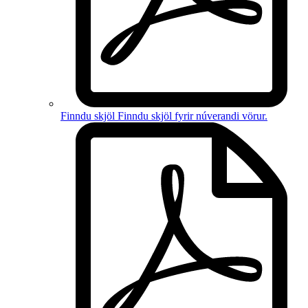
Finndu skjöl
Finndu skjöl fyrir
núverandi vörur
.