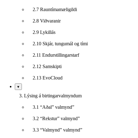
2.7 Rauntímamæligildi
2.8 Viðvaranir
2.9 Lykillás
2.10 Skjár, tungumál og tími
2.11 Endurstillingarstarf
2.12 Samskipti
2.13 EvoCloud
Sýna/fela
▾
undirkafla
3. Lýsing á birtingarvalmyndum
3.1 “Aðal” valmynd”
3.2 “Rekstur” valmynd”
3.3 “Valmynd” valmynd”