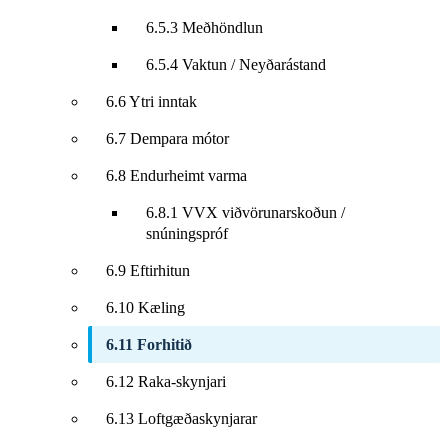
6.5.3 Meðhöndlun
6.5.4 Vaktun / Neyðarástand
6.6 Ytri inntak
6.7 Dempara mótor
6.8 Endurheimt varma
6.8.1 VVX viðvörunarskoðun /
snúningspróf
6.9 Eftirhitun
6.10 Kæling
6.11 Forhitið
6.12 Raka-skynjari
6.13 Loftgæðaskynjarar