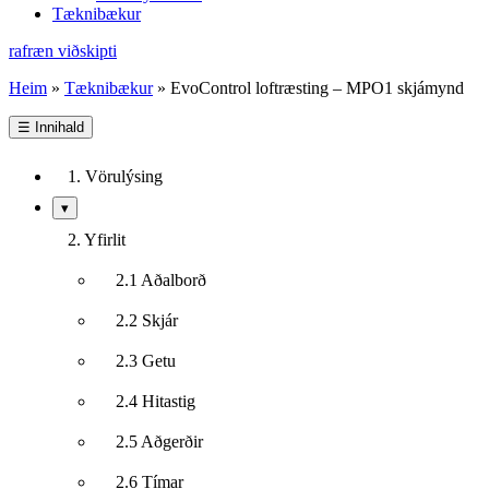
Tæknibækur
rafræn viðskipti
Heim
»
Tæknibækur
»
EvoControl loftræsting – MPO1 skjámynd
☰
Innihald
1. Vörulýsing
Sýna/fela
▾
undirkafla
2. Yfirlit
2.1 Aðalborð
2.2 Skjár
2.3 Getu
2.4 Hitastig
2.5 Aðgerðir
2.6 Tímar