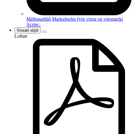
Miðlunarhlið
Markaðsefni fyrir vörur og vörumerki
Acetec.
Vinsæl skjöl
Loftun