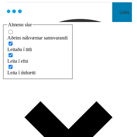
Leita
Almenn síur
Aðeins nákvæmar samsvarandi
Leitaðu í titli
Leita í efni
Leita í útdrætti