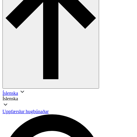
Íslenska
Íslenska
Uppfærslur hugbúnaðar