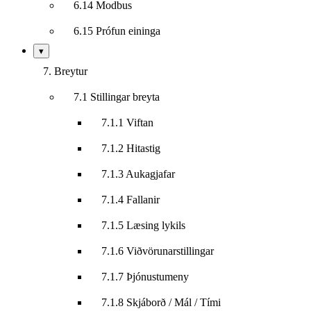
6.14 Modbus
6.15 Prófun eininga
Sýna/fela
▾
undirkafla
7. Breytur
7.1 Stillingar breyta
7.1.1 Viftan
7.1.2 Hitastig
7.1.3 Aukagjafar
7.1.4 Fallanir
7.1.5 Læsing lykils
7.1.6 Viðvörunarstillingar
7.1.7 Þjónustumeny
7.1.8 Skjáborð / Mál / Tími