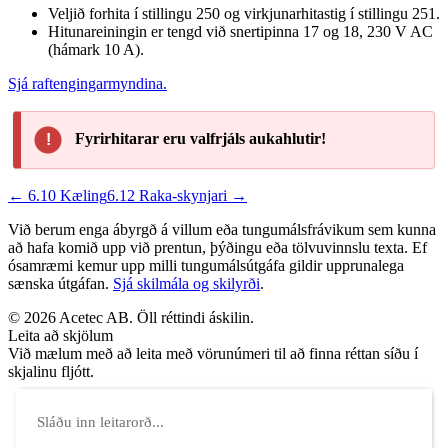
Veljið forhita í stillingu 250 og virkjunarhitastig í stillingu 251.
Hitunareiningin er tengd við snertipinna 17 og 18, 230 V AC
(hámark 10 A).
Sjá raftengingarmyndina.
Fyrirhitarar eru valfrjáls aukahlutir!
← 6.10 Kæling
6.12 Raka-skynjari →
Við berum enga ábyrgð á villum eða tungumálsfrávikum sem kunna
að hafa komið upp við prentun, þýðingu eða tölvuvinnslu texta. Ef
ósamræmi kemur upp milli tungumálsútgáfa gildir upprunalega
sænska útgáfan.
Sjá skilmála og skilyrði
.
© 2026 Acetec AB. Öll réttindi áskilin.
Leita að skjölum
Við mælum með að leita með vörunúmeri til að finna réttan síðu í
skjalinu fljótt.