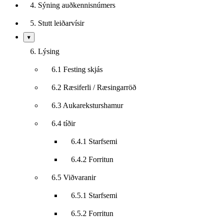
4. Sýning auðkennisnúmers
5. Stutt leiðarvísir
Sýna/fela
▾
undirkafla
6. Lýsing
6.1 Festing skjás
6.2 Ræsiferli / Ræsingarröð
6.3 Aukareksturshamur
6.4 tíðir
6.4.1 Starfsemi
6.4.2 Forritun
6.5 Viðvaranir
6.5.1 Starfsemi
6.5.2 Forritun