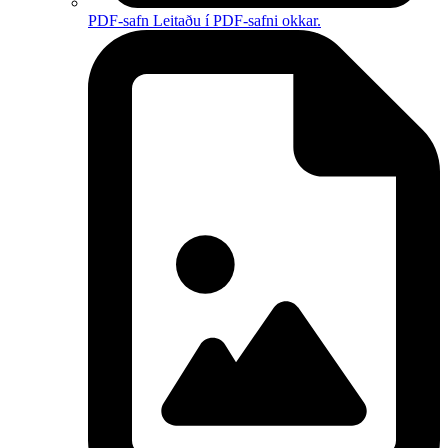
PDF-safn
Leitaðu í PDF-safni okkar.