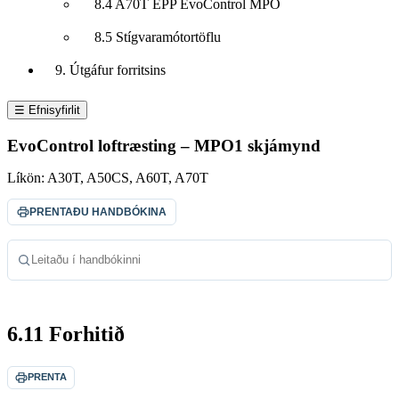
8.4 A70T EPP EvoControl MPO
8.5 Stígvaramótortöflu
9. Útgáfur forritsins
☰ Efnisyfirlit
EvoControl loftræsting – MPO1 skjámynd
Líkön:
A30T, A50CS, A60T, A70T
PRENTAÐU HANDBÓKINA
Leitaðu í handbókinni
6.11 Forhitið
PRENTA