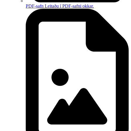
PDF-safn
Leitaðu í PDF-safni okkar.