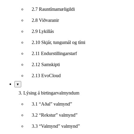
2.7 Rauntímamæligildi
2.8 Viðvaranir
2.9 Lykillás
2.10 Skjár, tungumál og tími
2.11 Endurstillingarstarf
2.12 Samskipti
2.13 EvoCloud
Sýna/fela
▾
undirkafla
3. Lýsing á birtingarvalmyndum
3.1 “Aðal” valmynd”
3.2 “Rekstur” valmynd”
3.3 “Valmynd” valmynd”