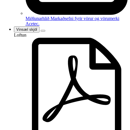
Miðlunarhlið
Markaðsefni fyrir vörur og vörumerki
Acetec.
Vinsæl skjöl
Loftun