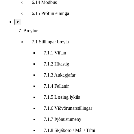
6.14 Modbus
6.15 Prófun eininga
Sýna/fela
▾
undirkafla
7. Breytur
7.1 Stillingar breyta
7.1.1 Viftan
7.1.2 Hitastig
7.1.3 Aukagjafar
7.1.4 Fallanir
7.1.5 Læsing lykils
7.1.6 Viðvörunarstillingar
7.1.7 Þjónustumeny
7.1.8 Skjáborð / Mál / Tími