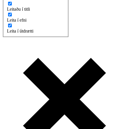
Leitaðu í titli
Leita í efni
Leita í útdrætti