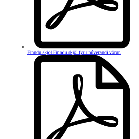
Finndu skjöl
Finndu skjöl fyrir
núverandi vörur
.