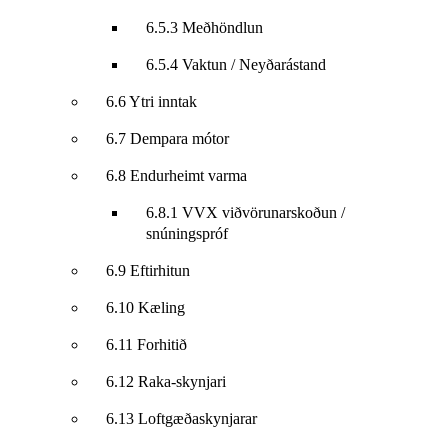
6.5.3 Meðhöndlun
6.5.4 Vaktun / Neyðarástand
6.6 Ytri inntak
6.7 Dempara mótor
6.8 Endurheimt varma
6.8.1 VVX viðvörunarskoðun /
snúningspróf
6.9 Eftirhitun
6.10 Kæling
6.11 Forhitið
6.12 Raka-skynjari
6.13 Loftgæðaskynjarar