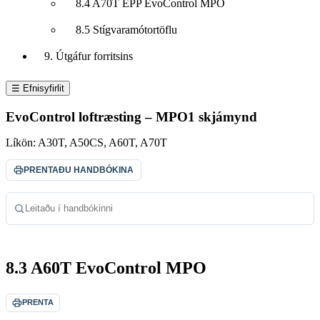
8.4 A70T EPP EvoControl MPO
8.5 Stígvaramótortöflu
9. Útgáfur forritsins
☰ Efnisyfirlit
EvoControl loftræsting – MPO1 skjámynd
Líkön:
A30T, A50CS, A60T, A70T
PRENTAÐU HANDBÓKINA
Leitaðu í handbókinni
8.3 A60T EvoControl MPO
PRENTA