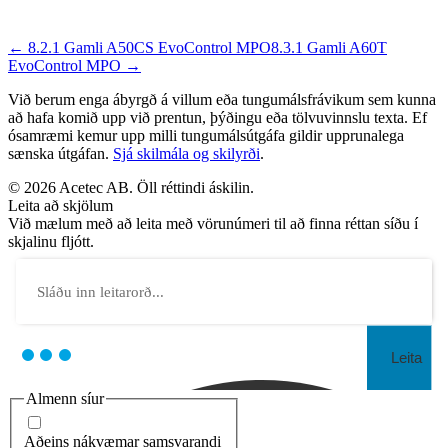
← 8.2.1 Gamli A50CS EvoControl MPO
8.3.1 Gamli A60T
EvoControl MPO →
Við berum enga ábyrgð á villum eða tungumálsfrávikum sem kunna
að hafa komið upp við prentun, þýðingu eða tölvuvinnslu texta. Ef
ósamræmi kemur upp milli tungumálsútgáfa gildir upprunalega
sænska útgáfan.
Sjá skilmála og skilyrði
.
© 2026 Acetec AB. Öll réttindi áskilin.
Leita að skjölum
Við mælum með að leita með vörunúmeri til að finna réttan síðu í
skjalinu fljótt.
Leita
Almenn síur
Aðeins nákvæmar samsvarandi