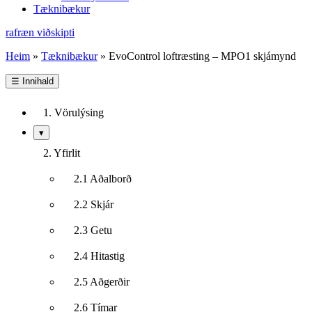
Tæknibækur
rafræn viðskipti
Heim
»
Tæknibækur
»
EvoControl loftræsting – MPO1 skjámynd
☰
Innihald
1. Vörulýsing
Sýna/fela
▾
undirkafla
2. Yfirlit
2.1 Aðalborð
2.2 Skjár
2.3 Getu
2.4 Hitastig
2.5 Aðgerðir
2.6 Tímar