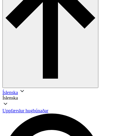
Íslenska
Íslenska
Uppfærslur hugbúnaðar