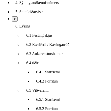
4. Sýning auðkennisnúmers
5. Stutt leiðarvísir
Sýna/fela
▾
undirkafla
6. Lýsing
6.1 Festing skjás
6.2 Ræsiferli / Ræsingarröð
6.3 Aukareksturshamur
6.4 tíðir
6.4.1 Starfsemi
6.4.2 Forritun
6.5 Viðvaranir
6.5.1 Starfsemi
6.5.2 Forritun