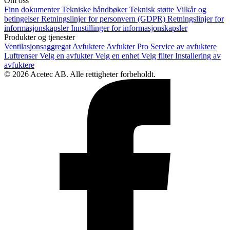
Om oss
Finn dokumenter
Tekniske håndbøker
Teknisk støtte
Vilkår og
betingelser
Retningslinjer for personvern (GDPR)
Retningslinjer for
informasjonskapsler
Innstillinger for informasjonskapsler
Produkter og tjenester
Ventilasjonsaggregat
Avfuktere
Avfukter Pro
Service av avfuktere
Luftrenser
Velg en avfukter
Velg en enhet
Velg filter
Installering av
avfuktere
© 2026 Acetec AB. Alle rettigheter forbeholdt.