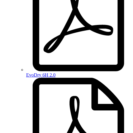
EvoDry 6H 2.0