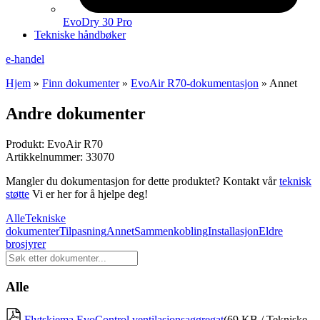
EvoDry 30 Pro
Tekniske håndbøker
e-handel
Hjem
»
Finn dokumenter
»
EvoAir R70-dokumentasjon
»
Annet
Andre dokumenter
Produkt:
EvoAir R70
Artikkelnummer:
33070
Mangler du dokumentasjon for dette produktet? Kontakt vår
teknisk
støtte
Vi er her for å hjelpe deg!
Alle
Tekniske
dokumenter
Tilpasning
Annet
Sammenkobling
Installasjon
Eldre
brosjyrer
Søk
i
dokumenter
Alle
Flytskjema EvoControl ventilasjonsaggregat
(69 KB / Tekniske