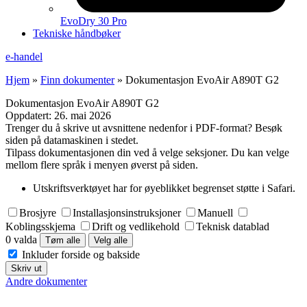
EvoDry 30 Pro
Tekniske håndbøker
e-handel
Hjem
»
Finn dokumenter
»
Dokumentasjon EvoAir A890T G2
Dokumentasjon EvoAir A890T G2
Oppdatert:
26. mai 2026
Trenger du å skrive ut avsnittene nedenfor i PDF-format? Besøk
siden på datamaskinen i stedet.
Tilpass dokumentasjonen din ved å velge seksjoner. Du kan velge
mellom flere språk i menyen øverst på siden.
Utskriftsverktøyet har for øyeblikket begrenset støtte i Safari.
Brosjyre
Installasjonsinstruksjoner
Manuell
Koblingsskjema
Drift og vedlikehold
Teknisk datablad
0 valda
Tøm alle
Velg alle
Inkluder forside og bakside
Skriv ut
Andre dokumenter