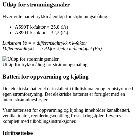
Utløp for strømningsmåler
Hver vifte har et trykkmåleutløp for strømningsmåling:
A590T k-faktor = 25,8 (l/s)
A890T k-faktor = 32,2 (l/s)
Luftstrøm l/s = √ differensialtrykk x k-faktor
Differensialtrykk = trykkforskjell i måleutløpet (Pa)
Utløp for trykkmåling for strømningsmåling.
Batteri for oppvarming og kjøling
Det elektriske batteriet er installert i tilluftskanalen og er utstyrt med
egen strømforsyning. Det elektriske batteriet er forriglet med en
intern strømningsbryter.
Vannbatterisett for oppvarming og kjøling inneholder kanalbatteri,
ventilaktuator, reguleringsventil og frostsikringsføler. Leveres
komplett med tilkoblingsinstruksjoner.
Idriftsettelse