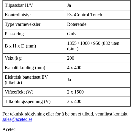
Tilpassbar H/V
Ja
Kontrollutstyr
EvoControl Touch
Type varmeveksler
Roterende
Plassering
Gulv
1355 / 1060 / 950 (882 uten
B x H x D (mm)
dører)
Vekt (kg)
200
Kanaltilkobling (mm)
4 x 400
Elektrisk batterisett EV
Ja
(tilbehør)
Vifteeffekt (W)
2 x 1500
Tilkoblingsspenning (V)
3 x 400
For teknisk rådgivning eller for å be om et tilbud, vennligst kontakt
sales@acetec.se
Acetec