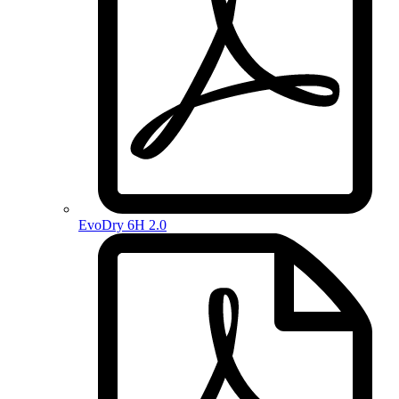
EvoDry 6H 2.0