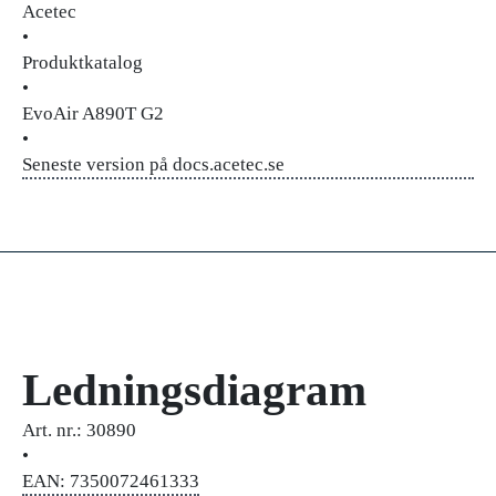
Acetec
•
Produktkatalog
•
EvoAir A890T G2
•
Seneste version på docs.acetec.se
Ledningsdiagram
Art. nr.: 30890
•
EAN: 7350072461333