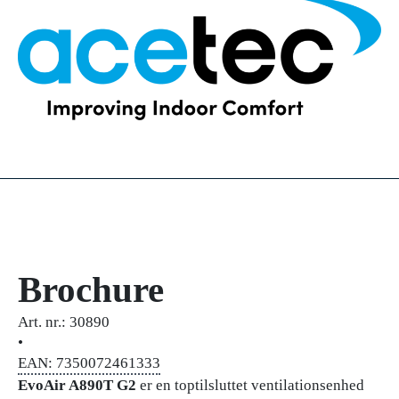
Brochure
Art. nr.: 30890
•
EAN: 7350072461333
EvoAir A890T G2
er en toptilsluttet ventilationsenhed