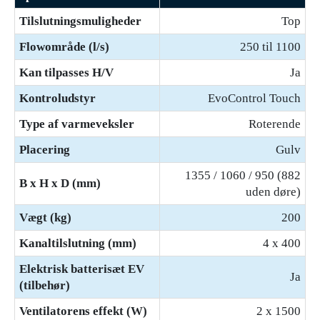
Tilslutningsmuligheder
Top
Flowområde (l/s)
250 til 1100
Kan tilpasses H/V
Ja
Kontroludstyr
EvoControl Touch
Type af varmeveksler
Roterende
Placering
Gulv
1355 / 1060 / 950 (882
B x H x D (mm)
uden døre)
Vægt (kg)
200
Kanaltilslutning (mm)
4 x 400
Elektrisk batterisæt EV
Ja
(tilbehør)
Ventilatorens effekt (W)
2 x 1500