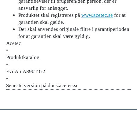
garantibeviser til brugeren/den person, der er
ansvarlig for anlægget.
Produktet skal registreres på
www.acetec.se
for at
garantien skal gælde.
Der skal anvendes originale filtre i garantiperioden
for at garantien skal være gyldig.
Acetec
•
Produktkatalog
•
EvoAir A890T G2
•
Seneste version på docs.acetec.se