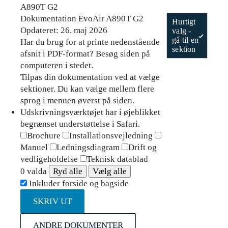
A890T G2
Dokumentation EvoAir A890T G2
Hurtigt
Opdateret:
26. maj 2026
valg -
gå til en
Har du brug for at printe nedenstående
sektion
afsnit i PDF-format? Besøg siden på
computeren i stedet.
Tilpas din dokumentation ved at vælge
sektioner. Du kan vælge mellem flere
sprog i menuen øverst på siden.
Udskrivningsværktøjet har i øjeblikket
begrænset understøttelse i Safari.
Brochure
Installationsvejledning
Manuel
Ledningsdiagram
Drift og
vedligeholdelse
Teknisk datablad
0 valda
Ryd alle
Vælg alle
Inkluder forside og bagside
SKRIV UT
ANDRE DOKUMENTER