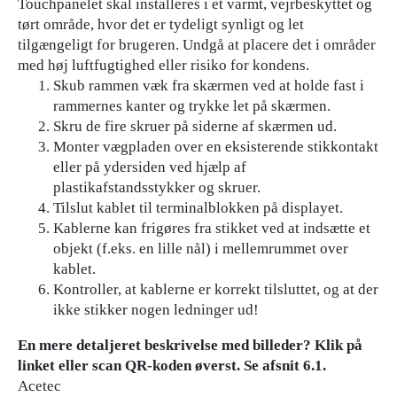
Touchpanelet skal installeres i et varmt, vejrbeskyttet og
tørt område, hvor det er tydeligt synligt og let
tilgængeligt for brugeren. Undgå at placere det i områder
med høj luftfugtighed eller risiko for kondens.
Skub rammen væk fra skærmen ved at holde fast i
rammernes kanter og trykke let på skærmen.
Skru de fire skruer på siderne af skærmen ud.
Monter vægpladen over en eksisterende stikkontakt
eller på ydersiden ved hjælp af
plastikafstandsstykker og skruer.
Tilslut kablet til terminalblokken på displayet.
Kablerne kan frigøres fra stikket ved at indsætte et
objekt (f.eks. en lille nål) i mellemrummet over
kablet.
Kontroller, at kablerne er korrekt tilsluttet, og at der
ikke stikker nogen ledninger ud!
En mere detaljeret beskrivelse med billeder? Klik på
linket eller scan QR-koden øverst. Se afsnit 6.1.
Acetec