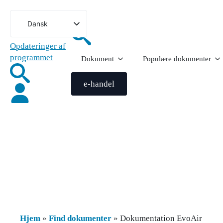
Gå
til
Dansk
indhold
Svenska
Opdateringer af
English (UK)
programmet
Dokument
Populære dokumenter
Deutsch
e-handel
Norsk bokmål
Íslenska
Suomi
Eesti
Latviešu valoda
Lietuvių kalba
Hjem
»
Find dokumenter
»
Dokumentation EvoAir