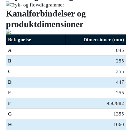
Kanalforbindelser og
produktdimensioner
Betegnelse
Dimensioner (mm)
A
845
B
255
C
255
D
447
E
255
F
950/882
G
1355
H
1060