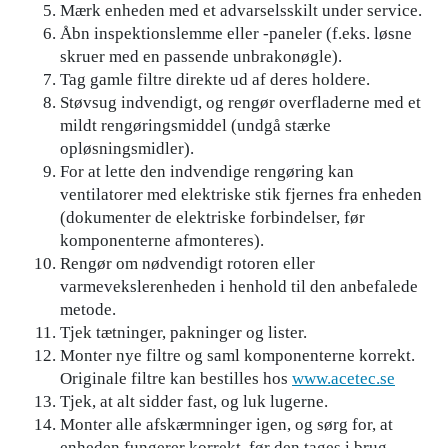
Mærk enheden med et advarselsskilt under service.
Åbn inspektionslemme eller -paneler (f.eks. løsne
skruer med en passende unbrakonøgle).
Tag gamle filtre direkte ud af deres holdere.
Støvsug indvendigt, og rengør overfladerne med et
mildt rengøringsmiddel (undgå stærke
opløsningsmidler).
For at lette den indvendige rengøring kan
ventilatorer med elektriske stik fjernes fra enheden
(dokumenter de elektriske forbindelser, før
komponenterne afmonteres).
Rengør om nødvendigt rotoren eller
varmevekslerenheden i henhold til den anbefalede
metode.
Tjek tætninger, pakninger og lister.
Monter nye filtre og saml komponenterne korrekt.
Originale filtre kan bestilles hos
www.acetec.se
Tjek, at alt sidder fast, og luk lugerne.
Monter alle afskærmninger igen, og sørg for, at
enheden fungerer korrekt, før den tages i brug.