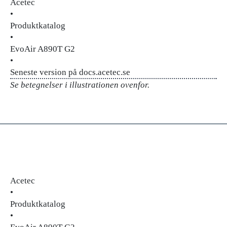
Acetec
•
Produktkatalog
•
EvoAir A890T G2
•
Seneste version på docs.acetec.se
Se betegnelser i illustrationen ovenfor.
Acetec
•
Produktkatalog
•