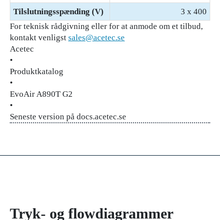
Tilslutningsspænding (V)
3 x 400
For teknisk rådgivning eller for at anmode om et tilbud,
kontakt venligst
sales@acetec.se
Acetec
•
Produktkatalog
•
EvoAir A890T G2
•
Seneste version på docs.acetec.se
Tryk- og flowdiagrammer