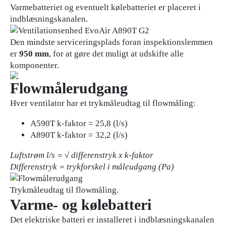
Varmebatteriet og eventuelt kølebatteriet er placeret i
indblæsningskanalen.
Den mindste serviceringsplads foran inspektionslemmen
er
950 mm
, for at gøre det muligt at udskifte alle
komponenter.
Flowmålerudgang
Hver ventilator har et trykmåleudtag til flowmåling:
A590T k-faktor = 25,8 (l/s)
A890T k-faktor = 32,2 (l/s)
Luftstrøm l/s = √ differenstryk x k-faktor
Differenstryk = trykforskel i måleudgang (Pa)
Trykmåleudtag til flowmåling.
Varme- og kølebatteri
Det elektriske batteri er installeret i indblæsningskanalen