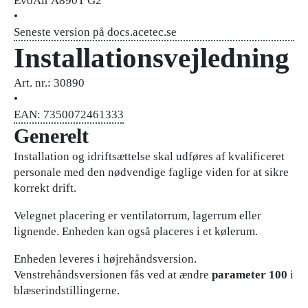
EvoAir A890T G2
•
Seneste version på docs.acetec.se
Installationsvejledning
Art. nr.: 30890
•
EAN: 7350072461333
Generelt
Installation og idriftsættelse skal udføres af kvalificeret
personale med den nødvendige faglige viden for at sikre
korrekt drift.
Velegnet placering er ventilatorrum, lagerrum eller
lignende. Enheden kan også placeres i et kølerum.
Enheden leveres i højrehåndsversion.
Venstrehåndsversionen fås ved at ændre
parameter 100
i
blæserindstillingerne.