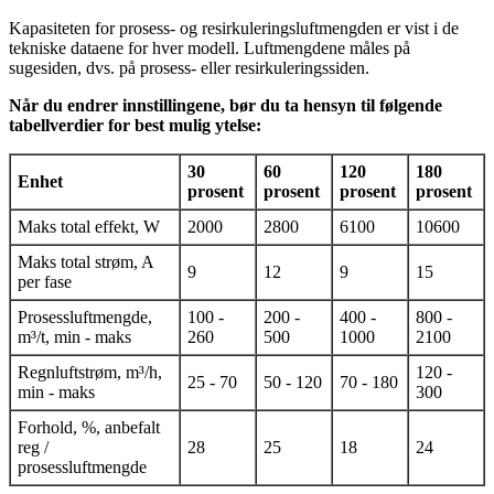
Kapasiteten for prosess- og resirkuleringsluftmengden er vist i de
tekniske dataene for hver modell. Luftmengdene måles på
sugesiden, dvs. på prosess- eller resirkuleringssiden.
Når du endrer innstillingene, bør du ta hensyn til følgende
tabellverdier for best mulig ytelse:
30
60
120
180
Enhet
prosent
prosent
prosent
prosent
Maks total effekt, W
2000
2800
6100
10600
Maks total strøm, A
9
12
9
15
per fase
Prosessluftmengde,
100 -
200 -
400 -
800 -
m³/t, min - maks
260
500
1000
2100
Regnluftstrøm, m³/h,
120 -
25 - 70
50 - 120
70 - 180
min - maks
300
Forhold, %, anbefalt
reg /
28
25
18
24
prosessluftmengde