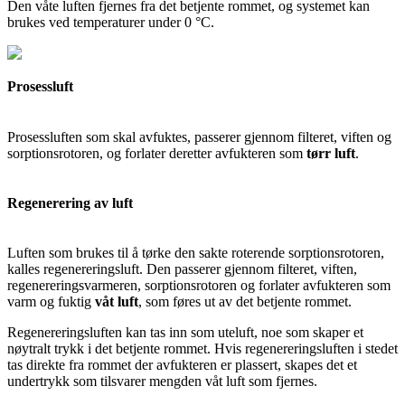
Den våte luften fjernes fra det betjente rommet, og systemet kan
brukes ved temperaturer under 0 °C.
Prosessluft
Prosessluften som skal avfuktes, passerer gjennom filteret, viften og
sorptionsrotoren, og forlater deretter avfukteren som
tørr luft
.
Regenerering av luft
Luften som brukes til å tørke den sakte roterende sorptionsrotoren,
kalles regenereringsluft. Den passerer gjennom filteret, viften,
regenereringsvarmeren, sorptionsrotoren og forlater avfukteren som
varm og fuktig
våt luft
, som føres ut av det betjente rommet.
Regenereringsluften kan tas inn som uteluft, noe som skaper et
nøytralt trykk i det betjente rommet. Hvis regenereringsluften i stedet
tas direkte fra rommet der avfukteren er plassert, skapes det et
undertrykk som tilsvarer mengden våt luft som fjernes.