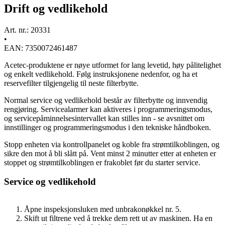
Drift og vedlikehold
Art. nr.: 20331
•
EAN: 7350072461487
Acetec-produktene er nøye utformet for lang levetid, høy pålitelighet
og enkelt vedlikehold. Følg instruksjonene nedenfor, og ha et
reservefilter tilgjengelig til neste filterbytte.
Normal service og vedlikehold består av filterbytte og innvendig
rengjøring. Servicealarmer kan aktiveres i programmeringsmodus,
og servicepåminnelsesintervallet kan stilles inn - se avsnittet om
innstillinger og programmeringsmodus i den tekniske håndboken.
Stopp enheten via kontrollpanelet og koble fra strømtilkoblingen, og
sikre den mot å bli slått på. Vent minst 2 minutter etter at enheten er
stoppet og strømtilkoblingen er frakoblet før du starter service.
Service og vedlikehold
Åpne inspeksjonsluken med unbrakonøkkel nr. 5.
Skift ut filtrene ved å trekke dem rett ut av maskinen. Ha en