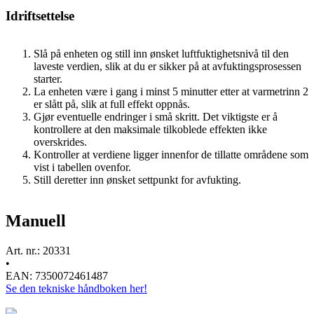
Idriftsettelse
Slå på enheten og still inn ønsket luftfuktighetsnivå til den
laveste verdien, slik at du er sikker på at avfuktingsprosessen
starter.
La enheten være i gang i minst 5 minutter etter at varmetrinn 2
er slått på, slik at full effekt oppnås.
Gjør eventuelle endringer i små skritt. Det viktigste er å
kontrollere at den maksimale tilkoblede effekten ikke
overskrides.
Kontroller at verdiene ligger innenfor de tillatte områdene som
vist i tabellen ovenfor.
Still deretter inn ønsket settpunkt for avfukting.
Manuell
Art. nr.: 20331
•
EAN: 7350072461487
Se den tekniske håndboken her!