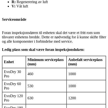
R:
Regenerering av luft
V:
Våt luft
Serviceområde
Foran inspeksjonsdøren til enheten skal det være et fritt rom som
tilsvarer enhetens bredde. Dette er nødvendig for å kunne skifte filter
og alle komponenter i forbindelse med service.
Ledig plass som skal være foran inspeksjonsluken:
Minimum serviceplass
Anbefalt serviceplass
Enhet
(mm)
(mm)
EvoDry 30
460
1000
Pro
EvoDry 60
530
1000
Pro
EvoDry 120
630
1200
Pro
EvoDry 180