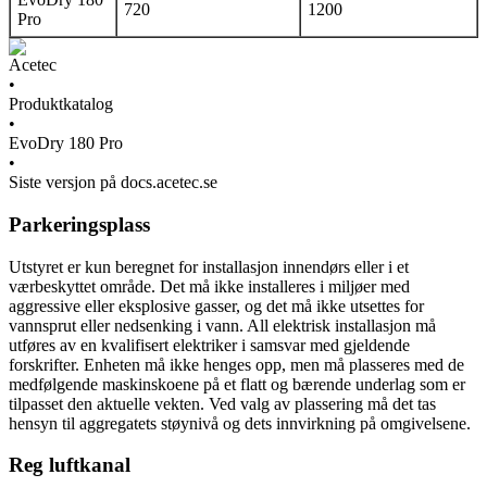
720
1200
Pro
Acetec
•
Produktkatalog
•
EvoDry 180 Pro
•
Siste versjon på docs.acetec.se
Parkeringsplass
Utstyret er kun beregnet for installasjon innendørs eller i et
værbeskyttet område. Det må ikke installeres i miljøer med
aggressive eller eksplosive gasser, og det må ikke utsettes for
vannsprut eller nedsenking i vann. All elektrisk installasjon må
utføres av en kvalifisert elektriker i samsvar med gjeldende
forskrifter. Enheten må ikke henges opp, men må plasseres med de
medfølgende maskinskoene på et flatt og bærende underlag som er
tilpasset den aktuelle vekten. Ved valg av plassering må det tas
hensyn til aggregatets støynivå og dets innvirkning på omgivelsene.
Reg luftkanal