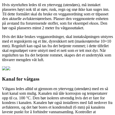
Hvis styreluften ledes til en yttervegg (utendørs), må inntaket
plasseres høyt nok til at støv, rusk, regn og snø ikke kan suges inn.
Til dette formålet skal du bruke en vegganordning som er tilpasset
den aktuelle avfukterstørrelsen. Plasser den veggmonterte enheten
på avstand fra forurensende stoffer, som for eksempel eksos. Den
bør også plasseres minst 2 meter fra våtgassuttaket.
Hvis det ikke brukes vegganordninger, skal inntaksåpningen utstyres
med et regnskjerm og et lite, dyresikkert nett (maskestørrelse 10×10
mm). Regnluft kan også tas fra det betjente rommet; i dette tilfellet
skal regnutløpet være utstyrt med et nett som er tett mot dyr. Når
regnluften tas fra det betjente rommet, skapes det et undertrykk som
tilsvarer mengden våt luft.
Kanal for våtgass
Våtgass ledes alltid ut gjennom en yttervegg (utendørs) med en så
kort kanal som mulig. Kanalen må tåle korrosjon og temperaturer
opp til ca. 100 °C. Den bør isoleres utvendig hvis det er fare for
kondens i kanalen. Kanalen bør også installeres med fall nedover fra
avfukteren, og det bør bores et kondenshull (6 mm) på kanalens
laveste punkt for å forhindre vannansamling. Kontroller at