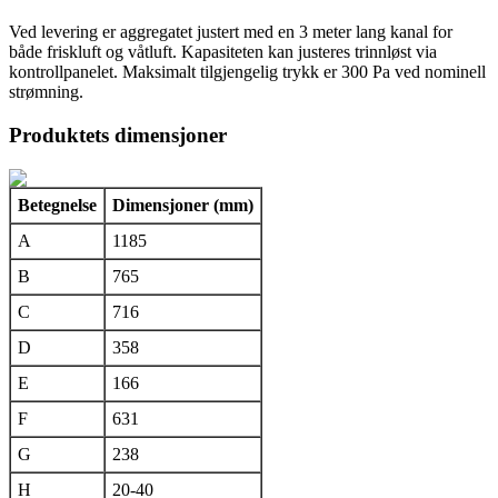
Ved levering er aggregatet justert med en 3 meter lang kanal for
både friskluft og våtluft. Kapasiteten kan justeres trinnløst via
kontrollpanelet. Maksimalt tilgjengelig trykk er 300 Pa ved nominell
strømning.
Produktets dimensjoner
Betegnelse
Dimensjoner (mm)
A
1185
B
765
C
716
D
358
E
166
F
631
G
238
H
20-40