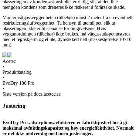
plasseringen av kondensasjonshullet er riktig, slik at den lille
mengden kondens som dreneres ikke risikerer å forårsake skade.
Monter våtgassveggenheten (tilbehør) minst 2 meter fra en eventuell
resirkuleringsluftveggenhet. Ta hensyn til utemiljøet, slik at
plasseringen ikke er til sjenanse for omgivelsene. Hvis
vegganordningen (tilbehør) ikke brukes, må våtgassutløpet utstyres
med et regnskjerm og et lite, dyresikkert nett (maskestørrelse 10×10
mm).
Acetec
•
Produktkatalog
•
EvoDry 180 Pro
•
Siste versjon på docs.acetec.se
Justering
EvoDry Pro-adsorptionsavfukteren er fabrikkjustert for å gi
maksimal avfuktingskapasitet og høy energieffektivitet. Normalt
er det ikke nødvendig med noen justeringer.