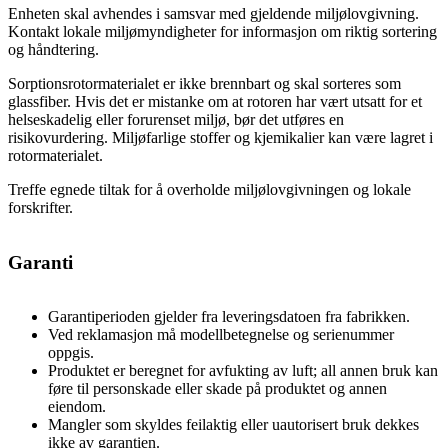
Enheten skal avhendes i samsvar med gjeldende miljølovgivning.
Kontakt lokale miljømyndigheter for informasjon om riktig sortering
og håndtering.
Sorptionsrotormaterialet er ikke brennbart og skal sorteres som
glassfiber. Hvis det er mistanke om at rotoren har vært utsatt for et
helseskadelig eller forurenset miljø, bør det utføres en
risikovurdering. Miljøfarlige stoffer og kjemikalier kan være lagret i
rotormaterialet.
Treffe egnede tiltak for å overholde miljølovgivningen og lokale
forskrifter.
Garanti
Garantiperioden gjelder fra leveringsdatoen fra fabrikken.
Ved reklamasjon må modellbetegnelse og serienummer
oppgis.
Produktet er beregnet for avfukting av luft; all annen bruk kan
føre til personskade eller skade på produktet og annen
eiendom.
Mangler som skyldes feilaktig eller uautorisert bruk dekkes
ikke av garantien.