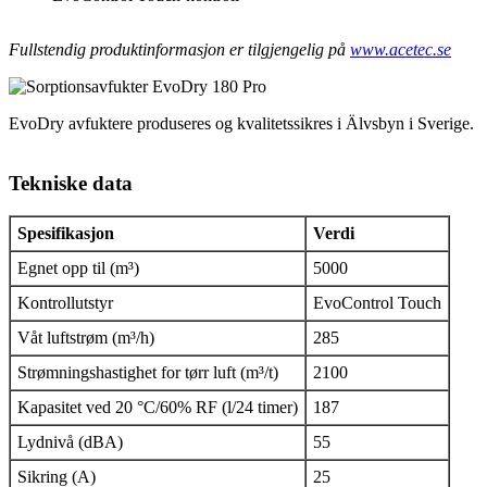
Fullstendig produktinformasjon er tilgjengelig på
www.acetec.se
EvoDry avfuktere produseres og kvalitetssikres i Älvsbyn i Sverige.
Tekniske data
Spesifikasjon
Verdi
Egnet opp til (m³)
5000
Kontrollutstyr
EvoControl Touch
Våt luftstrøm (m³/h)
285
Strømningshastighet for tørr luft (m³/t)
2100
Kapasitet ved 20 °C/60% RF (l/24 timer)
187
Lydnivå (dBA)
55
Sikring (A)
25