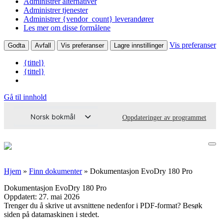
Administrer alternativer
Administrer tjenester
Administrer {vendor_count} leverandører
Les mer om disse formålene
Vis preferanser
Godta
Avfall
Vis preferanser
Lagre innstillinger
{tittel}
{tittel}
Gå til innhold
Norsk bokmål
Oppdateringer av programmet
Svenska
English (UK)
Deutsch
Hjem
»
Finn dokumenter
»
Dokumentasjon EvoDry 180 Pro
Dansk
Dokumentasjon EvoDry 180 Pro
Oppdatert:
27. mai 2026
Íslenska
Trenger du å skrive ut avsnittene nedenfor i PDF-format? Besøk
Suomi
siden på datamaskinen i stedet.