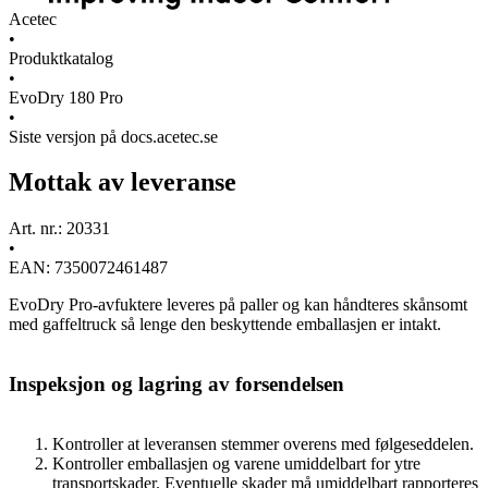
Acetec
•
Produktkatalog
•
EvoDry 180 Pro
•
Siste versjon på docs.acetec.se
Mottak av leveranse
Art. nr.: 20331
•
EAN: 7350072461487
EvoDry Pro-avfuktere leveres på paller og kan håndteres skånsomt
med gaffeltruck så lenge den beskyttende emballasjen er intakt.
Inspeksjon og lagring av forsendelsen
Kontroller at leveransen stemmer overens med følgeseddelen.
Kontroller emballasjen og varene umiddelbart for ytre
transportskader. Eventuelle skader må umiddelbart rapporteres