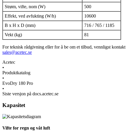
Strøm, vifte, nom (W)
500
Effekt, ved avfukting (W/h)
10600
B x H x D (mm)
716 / 765 / 1185
Vekt (kg)
81
For teknisk rådgivning eller for å be om et tilbud, vennligst kontakt
sales@acetec.se
Acetec
•
Produktkatalog
•
EvoDry 180 Pro
•
Siste versjon på docs.acetec.se
Kapasitet
Vifte for regn og våt luft