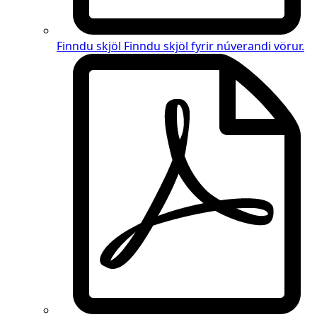
Finndu skjöl
Finndu skjöl fyrir
núverandi vörur
.