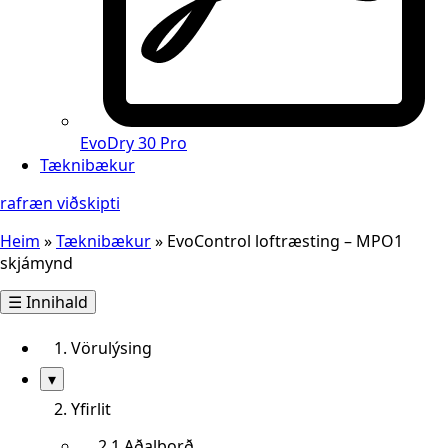
EvoDry 30 Pro
Tæknibækur
rafræn viðskipti
Heim
»
Tæknibækur
»
EvoControl loftræsting – MPO1
skjámynd
☰
Innihald
1. Vörulýsing
Sýna/fela
▾
undirkafla
2. Yfirlit
2.1 Aðalborð