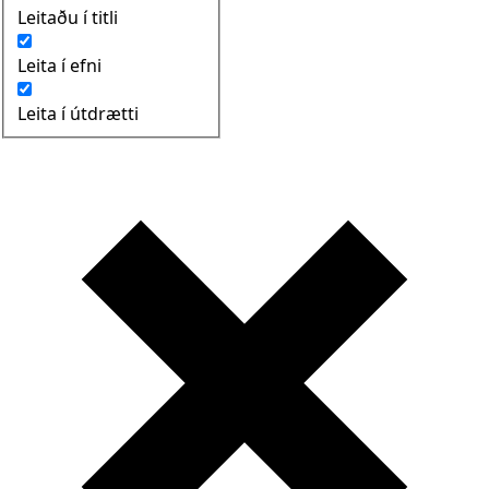
Leitaðu í titli
Leita í efni
Leita í útdrætti