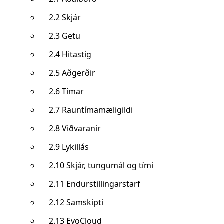
2.2 Skjár
2.3 Getu
2.4 Hitastig
2.5 Aðgerðir
2.6 Tímar
2.7 Rauntímamæligildi
2.8 Viðvaranir
2.9 Lykillás
2.10 Skjár, tungumál og tími
2.11 Endurstillingarstarf
2.12 Samskipti
2.13 EvoCloud