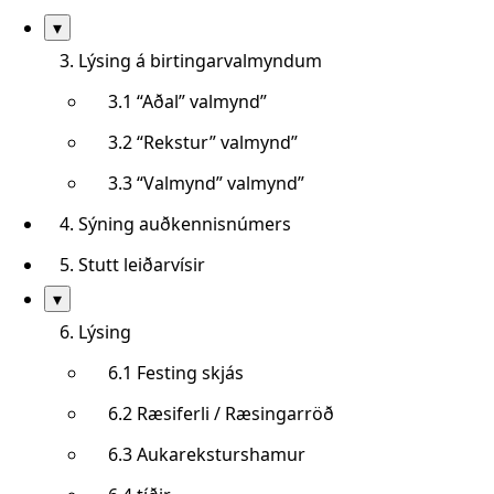
Sýna/fela
▾
undirkafla
3. Lýsing á birtingarvalmyndum
3.1 “Aðal” valmynd”
3.2 “Rekstur” valmynd”
3.3 “Valmynd” valmynd”
4. Sýning auðkennisnúmers
5. Stutt leiðarvísir
Sýna/fela
▾
undirkafla
6. Lýsing
6.1 Festing skjás
6.2 Ræsiferli / Ræsingarröð
6.3 Aukareksturshamur