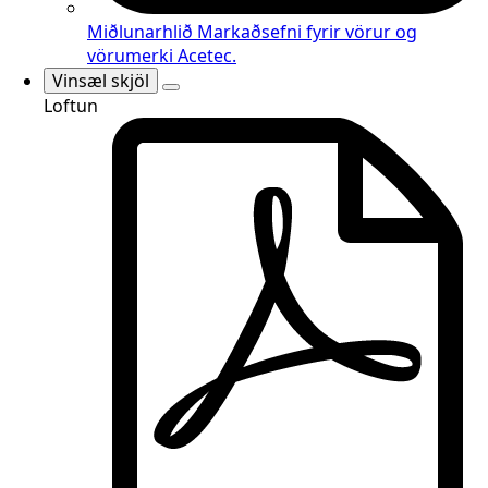
Miðlunarhlið
Markaðsefni fyrir vörur og
vörumerki Acetec.
Vinsæl skjöl
Loftun