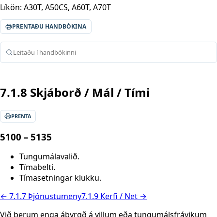
Líkön:
A30T, A50CS, A60T, A70T
PRENTAÐU HANDBÓKINA
Leitaðu í handbókinni
7.1.8 Skjáborð / Mál / Tími
PRENTA
5100 – 5135
Tungumálavalið.
Tímabelti.
Tímasetningar klukku.
← 7.1.7 Þjónustumeny
7.1.9 Kerfi / Net →
Við berum enga ábyrgð á villum eða tungumálsfrávikum