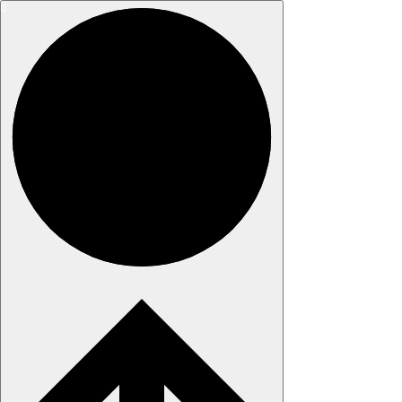
Fara
í
efni