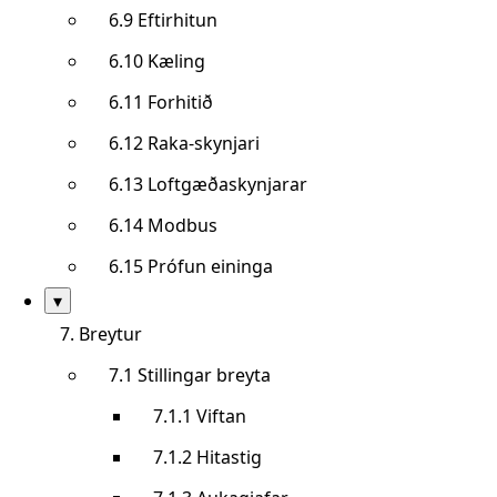
6.9 Eftirhitun
6.10 Kæling
6.11 Forhitið
6.12 Raka-skynjari
6.13 Loftgæðaskynjarar
6.14 Modbus
6.15 Prófun eininga
Sýna/fela
▾
undirkafla
7. Breytur
7.1 Stillingar breyta
7.1.1 Viftan
7.1.2 Hitastig