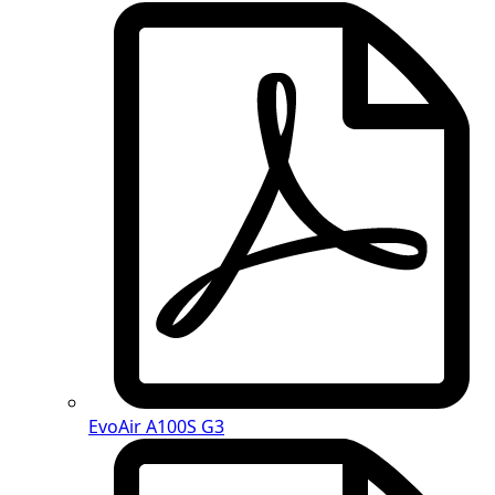
EvoAir A100S G3