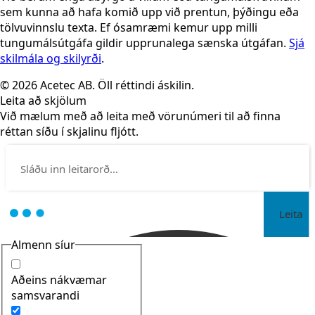
sem kunna að hafa komið upp við prentun, þýðingu eða
tölvuvinnslu texta. Ef ósamræmi kemur upp milli
tungumálsútgáfa gildir upprunalega sænska útgáfan.
Sjá
skilmála og skilyrði
.
© 2026 Acetec AB. Öll réttindi áskilin.
Leita að skjölum
Við mælum með að leita með vörunúmeri til að finna
réttan síðu í skjalinu fljótt.
Leita
Almenn síur
Aðeins nákvæmar
samsvarandi