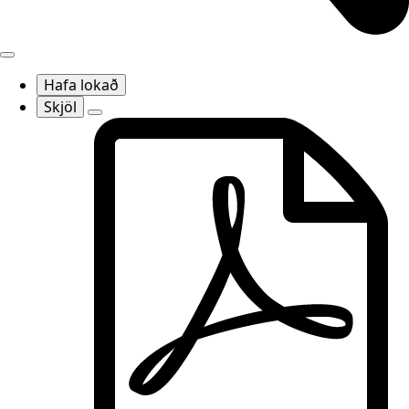
Hafa lokað
Skjöl