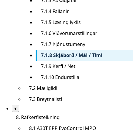
7.1.3 Aukagjafar
7.1.4 Fallanir
7.1.5 Læsing lykils
7.1.6 Viðvörunarstillingar
7.1.7 Þjónustumeny
7.1.8 Skjáborð / Mál / Tími
7.1.9 Kerfi / Net
7.1.10 Endurstilla
7.2 Mæligildi
7.3 Breytnalisti
Sýna/fela
▾
undirkafla
8. Rafkerfisteikning
8.1 A30T EPP EvoControl MPO