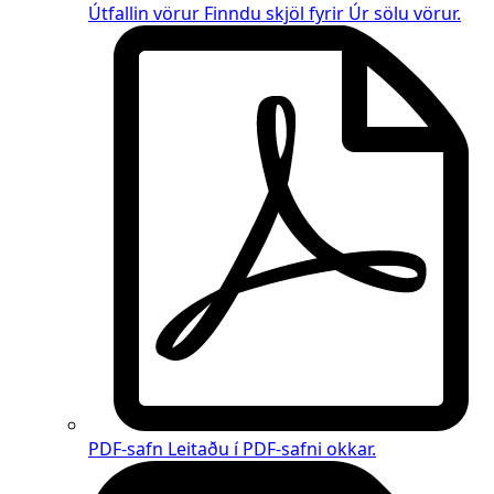
Útfallin vörur
Finndu skjöl fyrir
Úr sölu vörur
.
PDF-safn
Leitaðu í PDF-safni okkar.