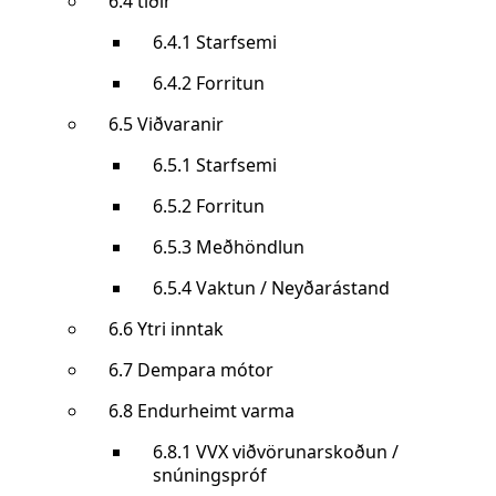
6.4 tíðir
6.4.1 Starfsemi
6.4.2 Forritun
6.5 Viðvaranir
6.5.1 Starfsemi
6.5.2 Forritun
6.5.3 Meðhöndlun
6.5.4 Vaktun / Neyðarástand
6.6 Ytri inntak
6.7 Dempara mótor
6.8 Endurheimt varma
6.8.1 VVX viðvörunarskoðun /
snúningspróf