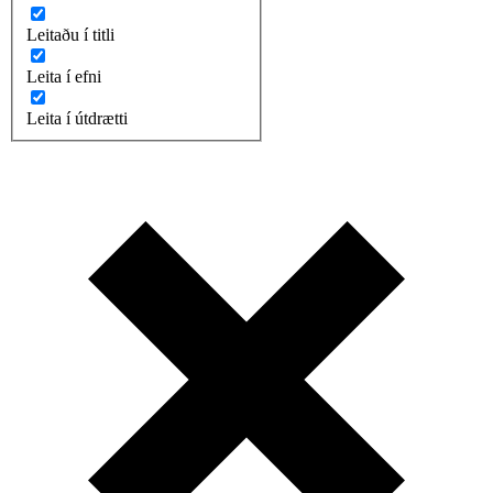
Leitaðu í titli
Leita í efni
Leita í útdrætti