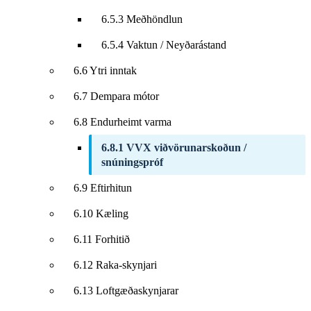
6.5.3 Meðhöndlun
6.5.4 Vaktun / Neyðarástand
6.6 Ytri inntak
6.7 Dempara mótor
6.8 Endurheimt varma
6.8.1 VVX viðvörunarskoðun /
snúningspróf
6.9 Eftirhitun
6.10 Kæling
6.11 Forhitið
6.12 Raka-skynjari
6.13 Loftgæðaskynjarar