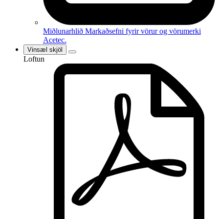
Miðlunarhlið
Markaðsefni fyrir vörur og vörumerki
Acetec.
Vinsæl skjöl
Loftun