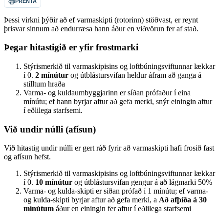
PRENTA
Þessi virkni þýðir að ef varmaskipti (rotorinn) stöðvast, er reynt
þrisvar sinnum að endurræsa hann áður en viðvörun fer af stað.
Þegar hitastigið er yfir frostmarki
Stýrismerkið til varmaskipisins og loftbúningsviftunnar lækkar
í 0.
2 mínútur
og útblástursvifan heldur áfram að ganga á
stilltum hraða
Varma- og kuldaumbyggjarinn er síðan prófaður í eina
mínútu; ef hann byrjar aftur að gefa merki, snýr einingin aftur
í eðlilega starfsemi.
Við undir núlli (afísun)
Við hitastig undir núlli er gert ráð fyrir að varmaskipti hafi frosið fast
og afísun hefst.
Stýrismerkið til varmaskipisins og loftbúningsviftunnar lækkar
í 0.
10 mínútur
og útblástursvifan gengur á að lágmarki 50%
Varma- og kulda-skipti er síðan prófað í 1 mínútu; ef varma-
og kulda-skipti byrjar aftur að gefa merki, a
Að afþíða á 30
mínútum
áður en einingin fer aftur í eðlilega starfsemi