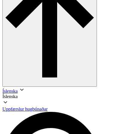
Íslenska
Íslenska
Uppfærslur hugbúnaðar