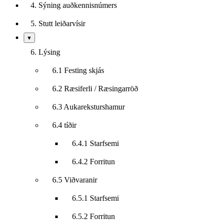
4. Sýning auðkennisnúmers
5. Stutt leiðarvísir
Sýna/fela
▾
undirkafla
6. Lýsing
6.1 Festing skjás
6.2 Ræsiferli / Ræsingarröð
6.3 Aukareksturshamur
6.4 tíðir
6.4.1 Starfsemi
6.4.2 Forritun
6.5 Viðvaranir
6.5.1 Starfsemi
6.5.2 Forritun