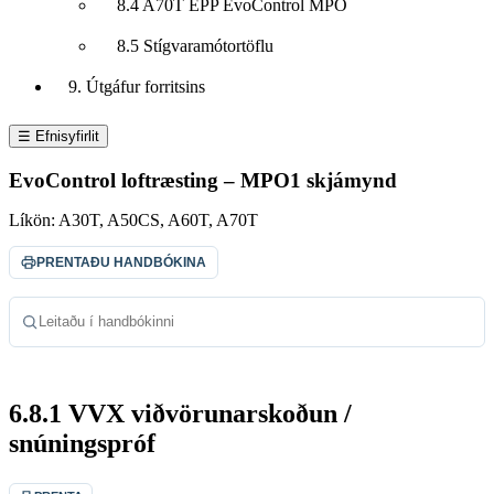
8.4 A70T EPP EvoControl MPO
8.5 Stígvaramótortöflu
9. Útgáfur forritsins
☰ Efnisyfirlit
EvoControl loftræsting – MPO1 skjámynd
Líkön:
A30T, A50CS, A60T, A70T
PRENTAÐU HANDBÓKINA
Leitaðu í handbókinni
6.8.1 VVX viðvörunarskoðun /
snúningspróf