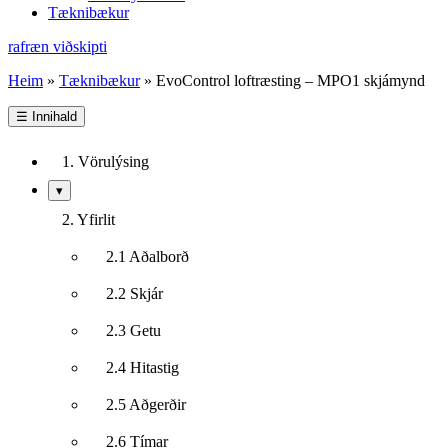
Tæknibækur
rafræn viðskipti
Heim
»
Tæknibækur
»
EvoControl loftræsting – MPO1 skjámynd
☰
Innihald
1. Vörulýsing
Sýna/fela
▾
undirkafla
2. Yfirlit
2.1 Aðalborð
2.2 Skjár
2.3 Getu
2.4 Hitastig
2.5 Aðgerðir
2.6 Tímar