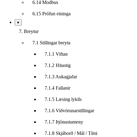
6.14 Modbus
6.15 Prófun eininga
Sýna/fela
▾
undirkafla
7. Breytur
7.1 Stillingar breyta
7.1.1 Viftan
7.1.2 Hitastig
7.1.3 Aukagjafar
7.1.4 Fallanir
7.1.5 Læsing lykils
7.1.6 Viðvörunarstillingar
7.1.7 Þjónustumeny
7.1.8 Skjáborð / Mál / Tími