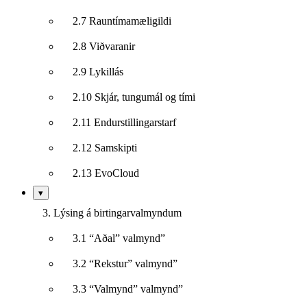
2.7 Rauntímamæligildi
2.8 Viðvaranir
2.9 Lykillás
2.10 Skjár, tungumál og tími
2.11 Endurstillingarstarf
2.12 Samskipti
2.13 EvoCloud
Sýna/fela
▾
undirkafla
3. Lýsing á birtingarvalmyndum
3.1 “Aðal” valmynd”
3.2 “Rekstur” valmynd”
3.3 “Valmynd” valmynd”