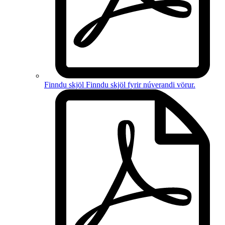
Finndu skjöl
Finndu skjöl fyrir
núverandi vörur
.