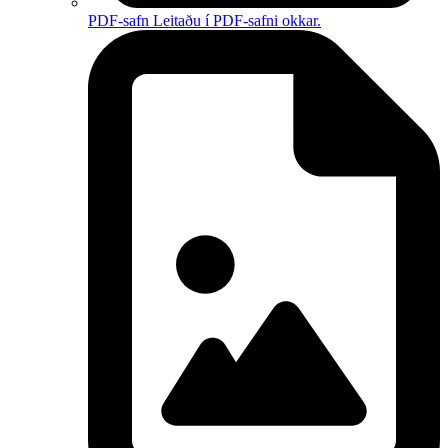
PDF-safn
Leitaðu í PDF-safni okkar.