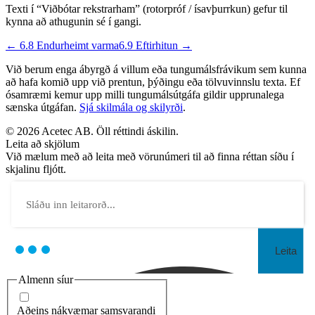
Texti í “Viðbótar rekstrarham” (rotorpróf / ísavþurrkun) gefur til
kynna að athugunin sé í gangi.
← 6.8 Endurheimt varma
6.9 Eftirhitun →
Við berum enga ábyrgð á villum eða tungumálsfrávikum sem kunna
að hafa komið upp við prentun, þýðingu eða tölvuvinnslu texta. Ef
ósamræmi kemur upp milli tungumálsútgáfa gildir upprunalega
sænska útgáfan.
Sjá skilmála og skilyrði
.
© 2026 Acetec AB. Öll réttindi áskilin.
Leita að skjölum
Við mælum með að leita með vörunúmeri til að finna réttan síðu í
skjalinu fljótt.
Leita
Almenn síur
Aðeins nákvæmar samsvarandi