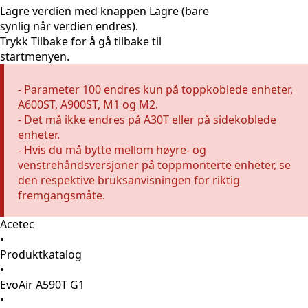
Lagre verdien med knappen
Lagre
(bare
synlig når verdien endres).
Trykk
Tilbake
for å gå tilbake til
startmenyen.
- Parameter 100 endres kun på toppkoblede enheter,
A600ST, A900ST, M1 og M2.
- Det må ikke endres på A30T eller på sidekoblede
enheter.
- Hvis du må bytte mellom høyre- og
venstrehåndsversjoner på toppmonterte enheter, se
den respektive bruksanvisningen for riktig
fremgangsmåte.
Acetec
•
Produktkatalog
•
EvoAir A590T G1
•