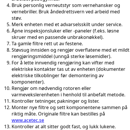
Bruk personlig verneutstyr som vernehansker og
vernebriller. Bruk åndedrettsvern ved arbeid med
støv.
Merk enheten med et advarselsskilt under service.
Åpne inspeksjonsluker eller -paneler (f.eks. løsne
skruer med en passende unbrakonøkkel).
Ta gamle filtre rett ut av festene.
Støvsug innsiden og rengjør overflatene med et mildt
rengjøringsmiddel (unngå sterke løsemidler).
For å lette innvendig rengjøring kan vifter med
elektriske kontakter tas ut av enheten (dokumenter
elektriske tilkoblinger før demontering av
komponenter).
Rengjør om nødvendig rotoren eller
varmevekslerenheten i henhold til anbefalt metode.
Kontroller tetninger, pakninger og lister.
Monter nye filtre og sett komponentene sammen på
riktig måte. Originale filtre kan bestilles på
www.acetec.se
Kontroller at alt sitter godt fast, og lukk lukene.