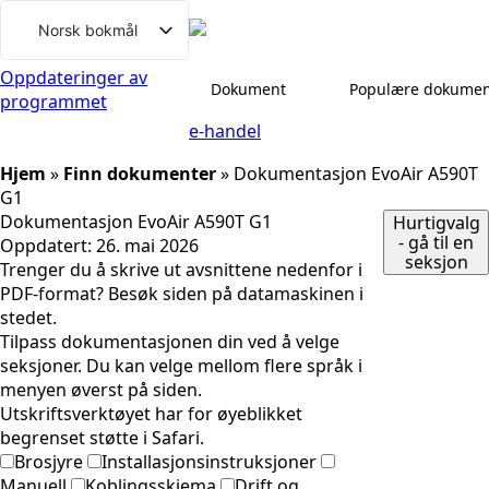
Gå
Norsk bokmål
til
Svenska
innhold
Oppdateringer av
Dokument
Populære dokumen
programmet
English (UK)
e-handel
Deutsch
Hjem
»
Finn dokumenter
»
Dokumentasjon EvoAir A590T
Dansk
G1
Íslenska
Dokumentasjon EvoAir A590T G1
Hurtigvalg
- gå til en
Oppdatert:
26. mai 2026
Suomi
seksjon
Trenger du å skrive ut avsnittene nedenfor i
Eesti
PDF-format? Besøk siden på datamaskinen i
stedet.
Latviešu valoda
Tilpass dokumentasjonen din ved å velge
Lietuvių kalba
seksjoner. Du kan velge mellom flere språk i
menyen øverst på siden.
Utskriftsverktøyet har for øyeblikket
begrenset støtte i Safari.
Brosjyre
Installasjonsinstruksjoner
Manuell
Koblingsskjema
Drift og