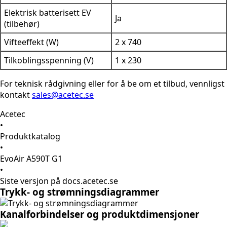
Elektrisk batterisett EV
Ja
(tilbehør)
Vifteeffekt (W)
2 x 740
Tilkoblingsspenning (V)
1 x 230
For teknisk rådgivning eller for å be om et tilbud, vennligst
kontakt
sales@acetec.se
Acetec
•
Produktkatalog
•
EvoAir A590T G1
•
Siste versjon på docs.acetec.se
Trykk- og strømningsdiagrammer
Kanalforbindelser og produktdimensjoner