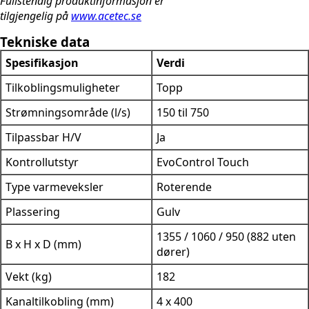
Fullstendig produktinformasjon er
tilgjengelig på
www.acetec.se
Tekniske data
Spesifikasjon
Verdi
Tilkoblingsmuligheter
Topp
Strømningsområde (l/s)
150 til 750
Tilpassbar H/V
Ja
Kontrollutstyr
EvoControl Touch
Type varmeveksler
Roterende
Plassering
Gulv
1355 / 1060 / 950 (882 uten
B x H x D (mm)
dører)
Vekt (kg)
182
Kanaltilkobling (mm)
4 x 400