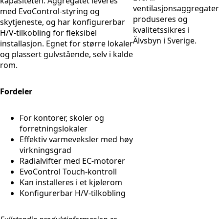
kapasiteten. Aggregatet leveres
ventilasjonsaggregater
med EvoControl-styring og
produseres og
skytjeneste, og har konfigurerbar
kvalitetssikres i
H/V-tilkobling for fleksibel
Älvsbyn i Sverige.
installasjon. Egnet for større lokaler
og plassert gulvstående, selv i kalde
rom.
Fordeler
For kontorer, skoler og
forretningslokaler
Effektiv varmeveksler med høy
virkningsgrad
Radialvifter med EC-motorer
EvoControl Touch-kontroll
Kan installeres i et kjølerom
Konfigurerbar H/V-tilkobling