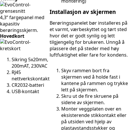
montering)
Installasjon av skjermen
4,3” fargepanel med
Berøringspanelet bør installeres på
kapasitiv
et varmt, værbeskyttet og tørt sted
berøringsskjerm.
hvor det er godt synlig og lett
Hovedkort
tilgjengelig for brukeren. Unngå å
plassere det på steder med høy
luftfuktighet eller fare for kondens.
Sikring 5x20mm,
200mAT, 230VAC
Skyv rammen bort fra
RJ45
skjermen ved å holde fast i
nettverkskontakt
kantene på rammen og trykke
CR2032-batteri
lett på skjermen.
USB-kontakt
Skru ut de fire skruene på
sidene av skjermen.
Monter veggplaten over en
eksisterende stikkontakt eller
på utsiden ved hjelp av
plastavstandsstykker og