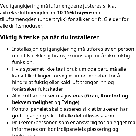
Ved igangkjøring må luftmengdene justeres slik at
avtrekksluftmengden er
10-15% høyere
enn
tilluftsmengden (undertrykk) for sikker drift. Gjelder for
alle driftsmoduser.
Viktig å tenke på når du installerer
Installasjon og igangkjøring må utføres av en person
med tilstrekkelig bransjekunnskap for å sikre riktig
funksjon.
Hvis systemet ikke tas i bruk umiddelbart, må alle
kanaltilkoblinger forsegles inne i enheten for å
hindre at fuktig eller kald luft trenger inn og
forårsaker fuktskader.
Alle driftsmoduser må justeres (
Gran
,
Komfort og
bekvemmelighet
og
Tvinge
).
Kontrollpanelet skal plasseres slik at brukeren har
god tilgang og sikt i tilfelle det utløses alarm.
Brukeren/personen som er ansvarlig for anlegget må
informeres om kontrollpanelets plassering og
funksjoner.