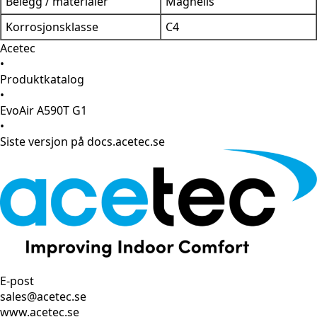
Belegg / materialer
Magnelis
Korrosjonsklasse
C4
Acetec
•
Produktkatalog
•
EvoAir A590T G1
•
Siste versjon på docs.acetec.se
E-post
sales@acetec.se
www.acetec.se