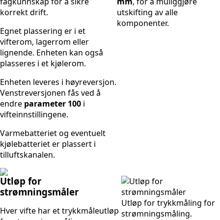
fagkunnskap for å sikre
mm
, for å muliggjøre
korrekt drift.
utskifting av alle
komponenter.
Egnet plassering er i et
vifterom, lagerrom eller
lignende. Enheten kan også
plasseres i et kjølerom.
Enheten leveres i høyreversjon.
Venstreversjonen fås ved å
endre
parameter 100
i
vifteinnstillingene.
Varmebatteriet og eventuelt
kjølebatteriet er plassert i
tilluftskanalen.
Utløp for
strømningsmåler
Utløp for trykkmåling for
Hver vifte har et trykkmåleutløp
strømningsmåling.