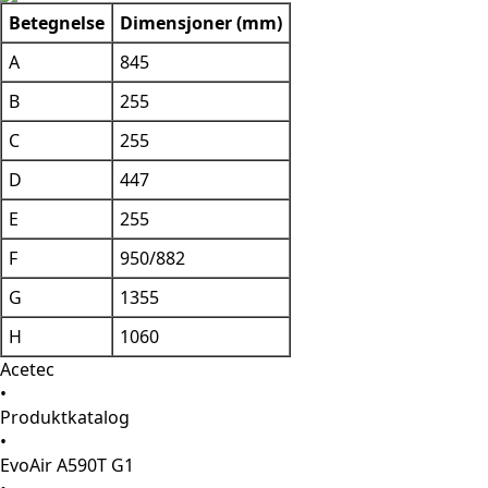
Betegnelse
Dimensjoner (mm)
A
845
B
255
C
255
D
447
E
255
F
950/882
G
1355
H
1060
Acetec
•
Produktkatalog
•
EvoAir A590T G1