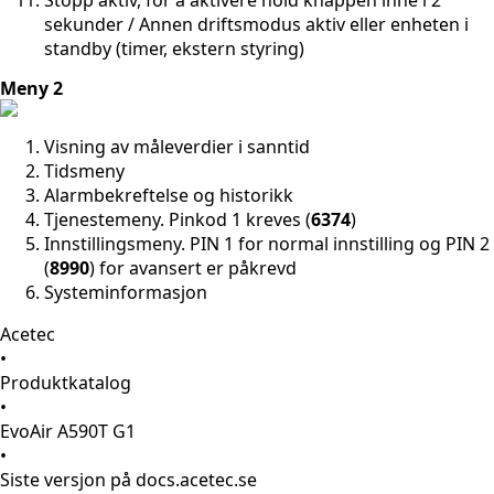
Stopp aktiv, for å aktivere hold knappen inne i 2
sekunder / Annen driftsmodus aktiv eller enheten i
standby (timer, ekstern styring)
Meny 2
Visning av måleverdier i sanntid
Tidsmeny
Alarmbekreftelse og historikk
Tjenestemeny. Pinkod 1 kreves (
6374
)
Innstillingsmeny. PIN 1 for normal innstilling og PIN 2
(
8990
) for avansert er påkrevd
Systeminformasjon
Acetec
•
Produktkatalog
•
EvoAir A590T G1
•
Siste versjon på docs.acetec.se