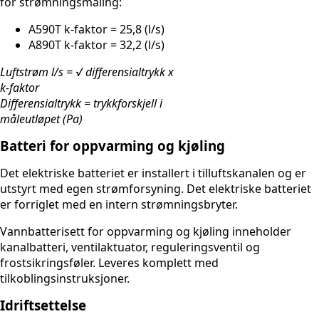
for strømningsmåling:
A590T k-faktor = 25,8 (l/s)
A890T k-faktor = 32,2 (l/s)
Luftstrøm l/s = √ differensialtrykk x
k-faktor
Differensialtrykk = trykkforskjell i
måleutløpet (Pa)
Batteri for oppvarming og kjøling
Det elektriske batteriet er installert i tilluftskanalen og er
utstyrt med egen strømforsyning. Det elektriske batteriet
er forriglet med en intern strømningsbryter.
Vannbatterisett for oppvarming og kjøling inneholder
kanalbatteri, ventilaktuator, reguleringsventil og
frostsikringsføler. Leveres komplett med
tilkoblingsinstruksjoner.
Idriftsettelse