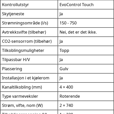
Kontrollutstyr
EvoControl Touch
Skytjeneste
Ja
Strømningsområde (l/s)
150 - 750
Avtrekksvifte (tilbehør)
Nei, det er det ikke.
CO2-sensorrom (tilbehør)
Ja
Tilkoblingsmuligheter
Topp
Tilpassbar H/V
Ja
Plassering
Gulv
Installasjon i et kjølerom
Ja
Kanaltilkobling (mm)
4 × 400
Type varmeveksler
Roterende
Strøm, vifte, nom (W)
2 × 740