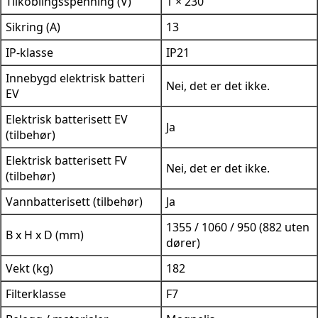
Tilkoblingsspenning (V)
1 × 230
Sikring (A)
13
IP-klasse
IP21
Innebygd elektrisk batteri
Nei, det er det ikke.
EV
Elektrisk batterisett EV
Ja
(tilbehør)
Elektrisk batterisett FV
Nei, det er det ikke.
(tilbehør)
Vannbatterisett (tilbehør)
Ja
1355 / 1060 / 950 (882 uten
B x H x D (mm)
dører)
Vekt (kg)
182
Filterklasse
F7