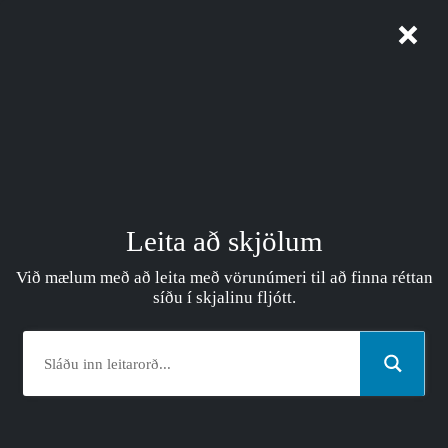
Stjórna samþykki
Leita að skjölum
Við mælum með að leita með vörunúmeri til að finna réttan
síðu í skjalinu fljótt.