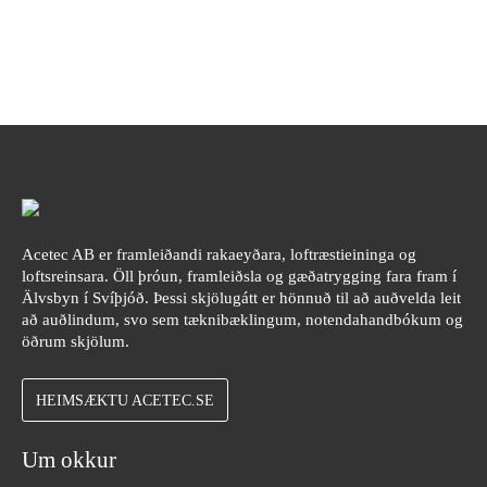
Acetec AB er framleiðandi rakaeyðara, loftræstieininga og
loftsreinsara. Öll þróun, framleiðsla og gæðatrygging fara fram í
Älvsbyn í Svíþjóð. Þessi skjölugátt er hönnuð til að auðvelda leit
að auðlindum, svo sem tæknibæklingum, notendahandbókum og
öðrum skjölum.
HEIMSÆKTU ACETEC.SE
Um okkur