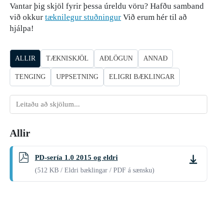
Vantar þig skjöl fyrir þessa úreldu vöru? Hafðu samband
við okkur
tæknilegur stuðningur
Við erum hér til að
hjálpa!
ALLIR
TÆKNISKJÖL
AÐLÖGUN
ANNAÐ
TENGING
UPPSETNING
ELIGRI BÆKLINGAR
Leita
að
skjölum
Allir
PD-sería 1.0 2015 og eldri
Sækja
(512 KB / Eldri bæklingar / PDF á sænsku)