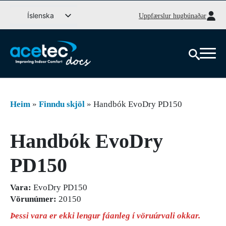
Fara
Íslenska
Uppfærslur hugbúnaðar
í
Svenska
efni
English (UK)
Deutsch
Dansk
Norsk bokmål
Heim
»
Finndu skjöl
»
Handbók EvoDry PD150
Suomi
Eesti
Handbók EvoDry
Latviešu valoda
PD150
Lietuvių kalba
Vara:
EvoDry PD150
Vörunúmer:
20150
Þessi vara er ekki lengur fáanleg í vöruúrvali okkar.