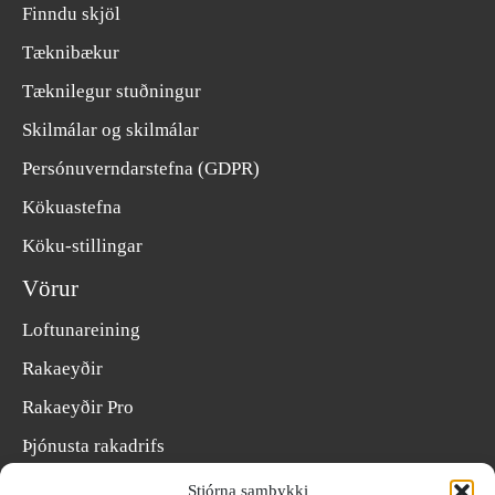
Finndu skjöl
Tæknibækur
Tæknilegur stuðningur
Skilmálar og skilmálar
Persónuverndarstefna (GDPR)
Kökuastefna
Köku-stillingar
Vörur
Loftunareining
Rakaeyðir
Rakaeyðir Pro
Þjónusta rakadrifs
Loftsreinsitæki
Stjórna samþykki