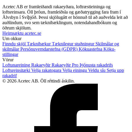
Acetec AB er framleiðandi rakaeyðara, loftræstieininga og
loftsreinsara. Öll þróun, framleiðsla og gæðatrygging fara fram í
Älvsbyn í Svíþjóð. Þessi skjölugátt er hönnuð til að auðvelda leit að
auðlindum, svo sem tæknibæklingum, notendahandbókum og
öðrum skjölum.
Heimsæktu acetec.se
Um okkur
Finndu skjöl
Tæknibækur
Tæknilegur stuðningur
Skilmálar og
skilmálar
Persónuverndarstefna (GDPR)
Kökuastefna
Köku-
stillingar
Vörur
Loftunareining
Rakaeyðir
Rakaeyðir Pro
Þjónusta rakadrifs
Loftsreinsitæki
Velja rakatogara
Velja einingu
Veldu síu
Setja upp
rakadrif
© 2026 Acetec AB. Öll réttindi áskilin.