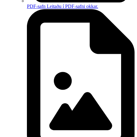
PDF-safn
Leitaðu í PDF-safni okkar.