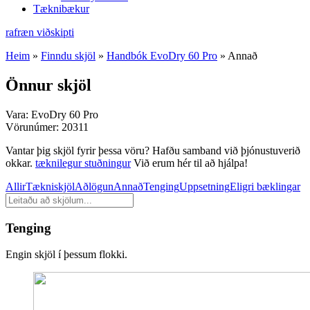
Tæknibækur
rafræn viðskipti
Heim
»
Finndu skjöl
»
Handbók EvoDry 60 Pro
»
Annað
Önnur skjöl
Vara:
EvoDry 60 Pro
Vörunúmer:
20311
Vantar þig skjöl fyrir þessa vöru? Hafðu samband við þjónustuverið
okkar.
tæknilegur stuðningur
Við erum hér til að hjálpa!
Allir
Tækniskjöl
Aðlögun
Annað
Tenging
Uppsetning
Eligri bæklingar
Leita
að
skjölum
Tenging
Engin skjöl í þessum flokki.