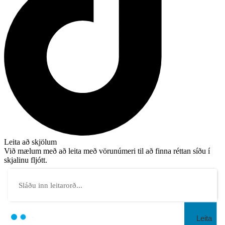
Leita að skjölum
Við mælum með að leita með vörunúmeri til að finna réttan síðu í
skjalinu fljótt.
Leita