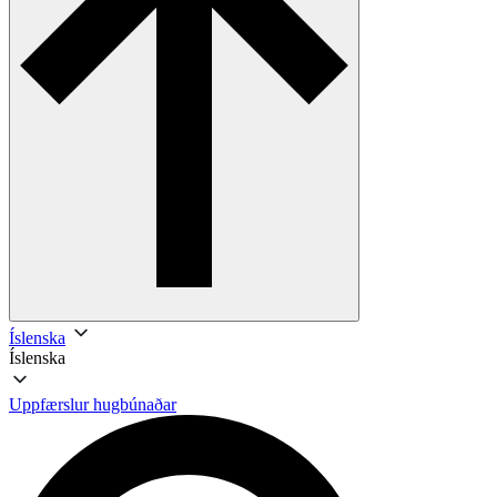
Íslenska
Íslenska
Uppfærslur hugbúnaðar