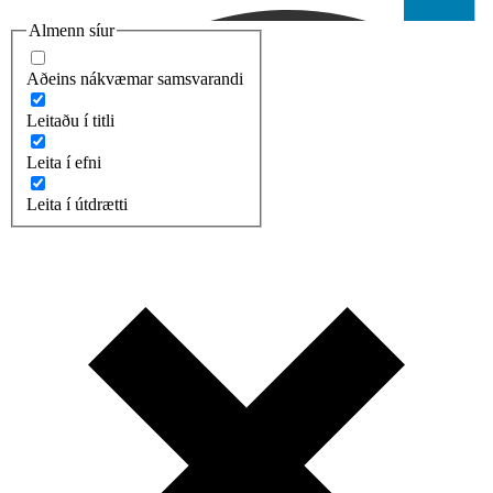
Almenn síur
Aðeins nákvæmar samsvarandi
Leitaðu í titli
Leita í efni
Leita í útdrætti