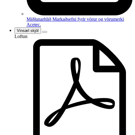
Miðlunarhlið
Markaðsefni fyrir vörur og vörumerki
Acetec.
Vinsæl skjöl
Loftun