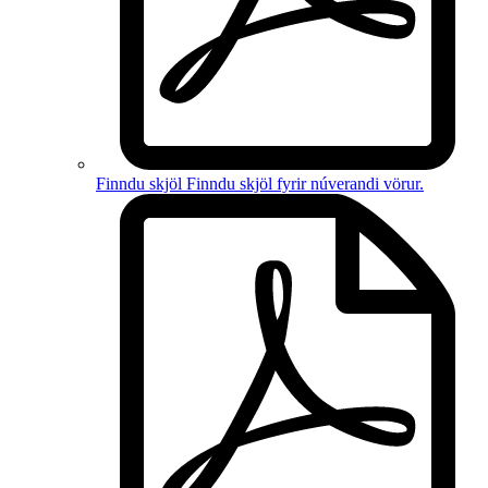
Finndu skjöl
Finndu skjöl fyrir
núverandi vörur
.